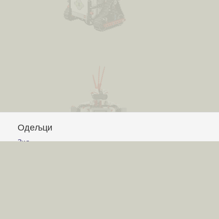
Одељци
Зид
Питања и одговори
Чланци
Обавештења
Сајт
Услови коришћења
Постављање питања