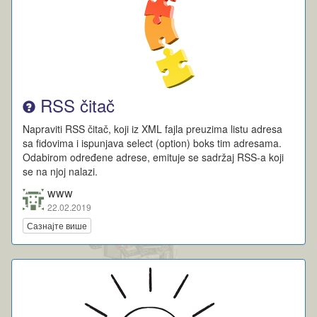
RSS čitač
Napraviti RSS čitač, koji iz XML fajla preuzima listu adresa
sa fidovima i ispunjava select (option) boks tim adresama.
Odabirom određene adrese, emituje se sadržaj RSS-a koji
se na njoj nalazi.
www
22.02.2019
Сазнајте више