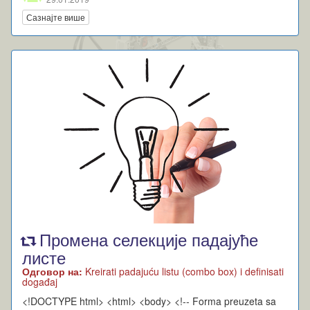
Сазнајте више
Промена селекције падајуће
листе
Одговор на:
Kreirati padajuću listu (combo box) i definisati
događaj
<!DOCTYPE html> <html> <body> <!-- Forma preuzeta sa