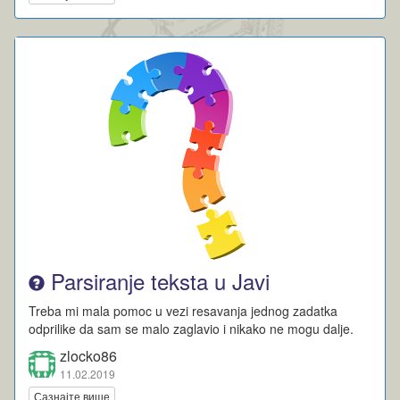
Parsiranje teksta u Javi
Treba mi mala pomoc u vezi resavanja jednog zadatka
odprilike da sam se malo zaglavio i nikako ne mogu dalje.
zlocko86
11.02.2019
Сазнајте више