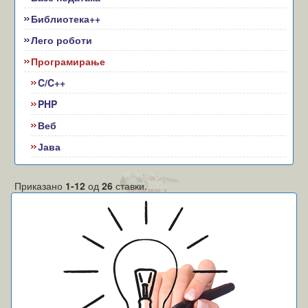
Библиотека++
Лего роботи
Програмирање
C/C++
PHP
Веб
Јава
Приказано
1-12
од
26
ставки.