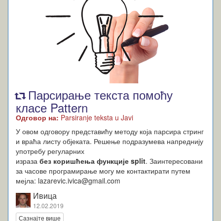
Парсирање текста помоћу
класе Pattern
Одговор на:
Parsiranje teksta u Javi
У овом одговору представићу методу која парсира стринг
и враћа листу објеката. Решење подразумева напреднију
употребу регуларних
израза
без
коришћења функције split
. Заинтересовани
за часове програмирање могу ме контактирати путем
мејла:
lazarevic.ivica@gmail.com
Ивица
12.02.2019
Сазнајте више