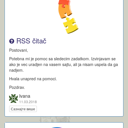
RSS čitač
Postovani,
Potebna mi je pomoc sa sledecim zadatkom. Izvinjavam se
ako je vec uradjen na vasem sajtu, ali ja nisam uspela da ga
nadjem.
Hvala unapred na pomoci.
Pozdrav.
Ivana
11.03.2018
Сазнајте више