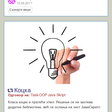
12.06.2017
Сазнајте више
Коцка
Одговор на:
Task-OOP Java Skript
Класа коцке и пратећи хтмл. Решење се не захтева
додатне библиотеке, већ се ослања на чист ЈаваСкрипт.