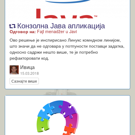
Конзолна Јава апликација
Одговор на:
Fajl menadžer u Javi
Ово решење је инспирисано Линукс комндном линијом,
што значи да не одговара у потпуности поставци задатка,
односно садржи нешто више, те је потребно
рефакторовати код.
Ивица
15.03.2018
Сазнајте више