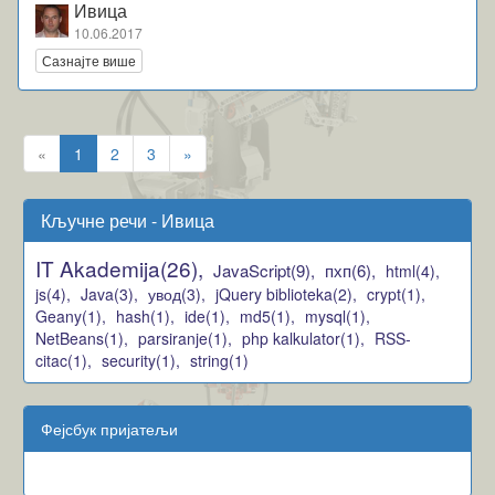
Ивица
10.06.2017
Сазнајте више
«
1
2
3
»
Кључне речи - Ивица
IT Akademija(26),
JavaScript(9),
пхп(6),
html(4),
js(4),
Java(3),
увод(3),
jQuery biblioteka(2),
crypt(1),
Geany(1),
hash(1),
ide(1),
md5(1),
mysql(1),
NetBeans(1),
parsiranje(1),
php kalkulator(1),
RSS-
citac(1),
security(1),
string(1)
Фејсбук пријатељи