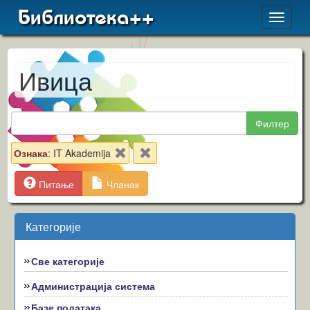
Библиотека++
Toggle
navigat
Ивица
Филтер
Ознака
: IT Akademija
Питање
Чланак
Категорије
Све категорије
Администрација система
Базе података