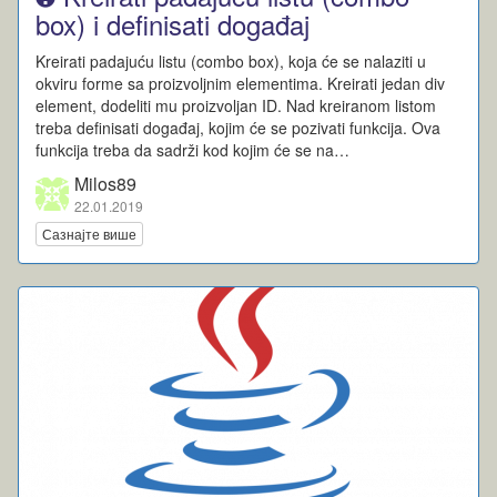
box) i definisati događaj
Kreirati padajuću listu (combo box), koja će se nalaziti u
okviru forme sa proizvoljnim elementima. Kreirati jedan div
element, dodeliti mu proizvoljan ID. Nad kreiranom listom
treba definisati događaj, kojim će se pozivati funkcija. Ova
funkcija treba da sadrži kod kojim će se na…
Milos89
22.01.2019
Сазнајте више