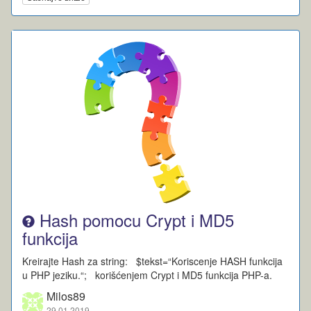
Hash pomocu Crypt i MD5
funkcija
Kreirajte Hash za string: $tekst=“Koriscenje HASH funkcija
u PHP jeziku.“; korišćenjem Crypt i MD5 funkcija PHP-a.
Milos89
29.01.2019