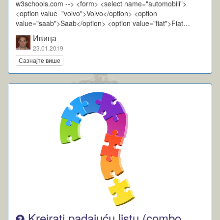
w3schools.com --> <form> <select name="automobili">
<option value="volvo">Volvo</option> <option
value="saab">Saab</option> <option value="fiat">Fiat…
Ивица
23.01.2019
Сазнајте више
Kreirati padajuću listu (combo