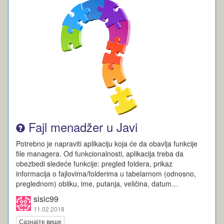
Fajl menadžer u Javi
Potrebno je napraviti aplikaciju koja će da obavlja funkcije
file managera. Od funkcionalnosti, aplikacija treba da
obezbedi sledeće funkcije: pregled foldera, prikaz
informacija o fajlovima/folderima u tabelarnom (odnosno,
preglednom) obliku, ime, putanja, veličina, datum…
sisic99
11.02.2018
Сазнајте више