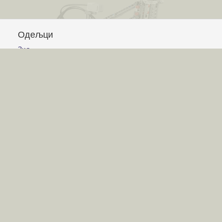
Одељци
Зид
Питања и одговори
Чланци
Обавештења
Сајт
Услови коришћења
Постављање питања
Писање одговора
Писање чланака
Гласање
Писање коментара
Игре
Лавиринт
Авион
Корњачина графика
Графички калкулатор