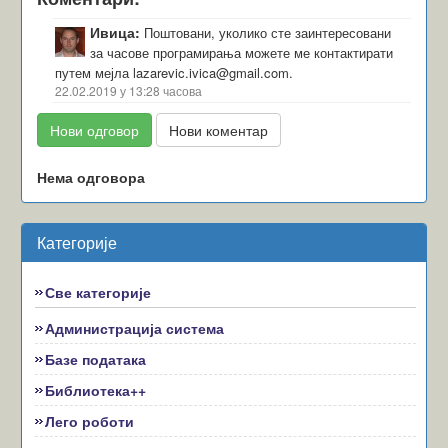
Ивица:
Поштовани, уколико сте заинтересовани
за часове програмирања можете ме контактирати
путем мејла
lazarevic.ivica@gmail.com
.
22.02.2019
у
13:28
часова
Нови одговор
Нови коментар
Нема одговора
Категорије
Све категорије
Администрација система
Базе података
Библиотека++
Лего роботи