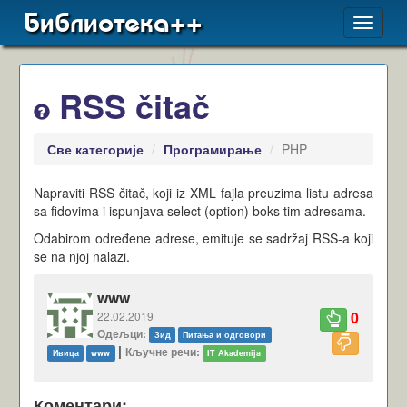
Библиотека++
Toggle
navigat
RSS čitač
Све категорије
Програмирање
PHP
Napraviti RSS čitač, koji iz XML fajla preuzima listu adresa
sa fidovima i ispunjava select (option) boks tim adresama.
Odabirom određene adrese, emituje se sadržaj RSS-a koji
se na njoj nalazi.
www
0
22.02.2019
Одељци:
Зид
Питања и одговори
|
Кључне речи:
Ивица
www
IT Akademija
Коментари: