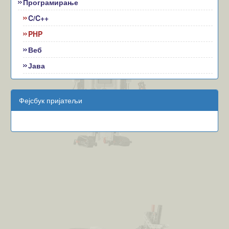
Програмирање
C/C++
PHP
Веб
Јава
Фејсбук пријатељи