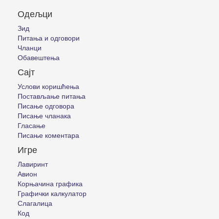
Одељци
Зид
Питања и одговори
Чланци
Обавештења
Сајт
Услови коришћења
Постављање питања
Писање одговора
Писање чланака
Гласање
Писање коментара
Игре
Лавиринт
Авион
Корњачина графика
Графички калкулатор
Слагалица
Код