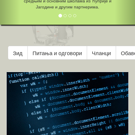
средњим и основним школама из Ћуприје и
Јагодине и другим партнерима.
Зид
Питања и одговори
Чланци
Обав