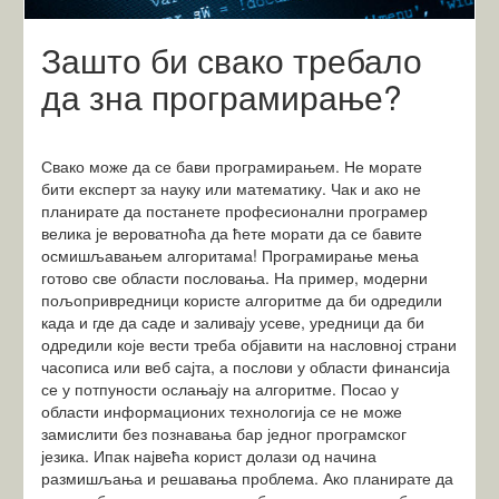
Зашто би свако требало
да зна програмирање?
Свако може да се бави програмирањем. Не морате
бити експерт за науку или математику. Чак и ако не
планирате да постанете професионални програмер
велика је вероватноћа да ћете морати да се бавите
осмишљавањем алгоритама! Програмирање мења
готово све области пословања. На пример, модерни
пољопривредници користе алгоритме да би одредили
када и где да саде и заливају усеве, уредници да би
одредили које вести треба објавити на насловној страни
часописа или веб сајта, а послови у области финансија
се у потпуности ослањају на алгоритме. Посао у
области информационих технологија се не може
замислити без познавања бар једног програмског
језика. Ипак највећа корист долази од начина
размишљања и решавања проблема. Ако планирате да