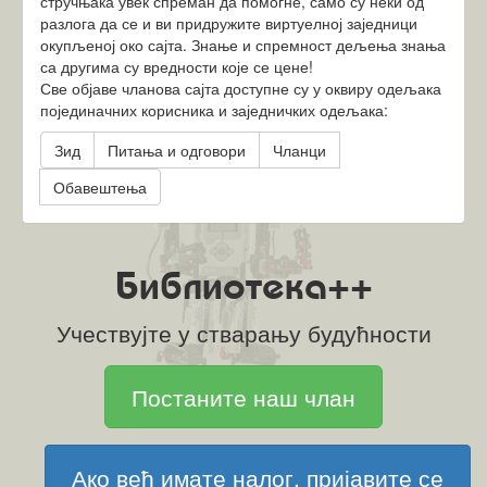
стручњака увек спреман да помогне, само су неки од
разлога да се и ви придружите виртуелној заједници
окупљеној око сајта. Знање и спремност дељења знања
са другима су вредности које се цене!
Све објаве чланова сајта доступне су у оквиру одељака
појединачних корисника и заједничких одељака:
Зид
Питања и одговори
Чланци
Обавештења
Библиотека++
Учествујте у стварању будућности
Постаните наш члан
Ако већ имате налог, пријавите се