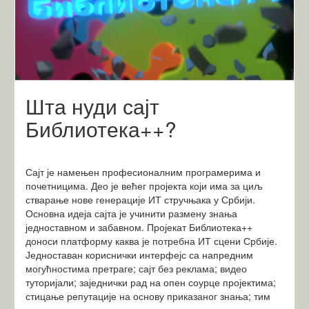
Шта нуди сајт
Библиотека++?
Сајт је намењен професионалним програмерима и
почетницима. Део је већег пројекта који има за циљ
стварање нове генерације ИТ стручњака у Србији.
Основна идеја сајта је учинити размену знања
једноставном и забавном. Пројекат Библиотека++
доноси платформу каква је потребна ИТ сцени Србије.
Једноставан кориснички интерфејс са напредним
могућностима претраге; сајт без реклама; видео
туторијали; заједнички рад на опен соурце пројектима;
стицање репутације на основу приказаног знања; тим