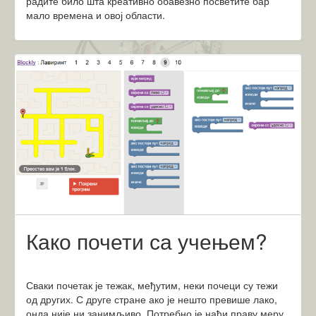
радите било шта креативно обавезно посветите бар
мало времена и овој области.
Како почети са учењем?
Сваки почетак је тежак, међутим, неки почеци су тежи
од других. С друге стране ако је нешто превише лако,
онда није ни занимљиво. Потребно је наћи праву меру.