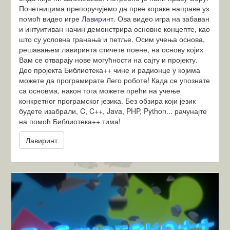
Почетницима препоручујемо да прве кораке направе уз
помоћ видео игре
Лавиринт
. Ова видео игра на забаван
и интуитиван начин демонстрира основне концепте, као
што су условна гранања и петље. Осим учења основа,
решавањем лавиринта стичете поене, на основу којих
Вам се отварају нове могућности на сајту и пројекту.
Део пројекта Библиотека++ чине и радионце у којима
можете да програмирате Лего роботе! Када се упознате
са основма, након тога можете прећи на учење
конкретног програмског језика. Без обзира који језик
будете изабрали, C, C++, Java, PHP, Python... рачунајте
на помоћ Библиотека++ тима!
Лавиринт