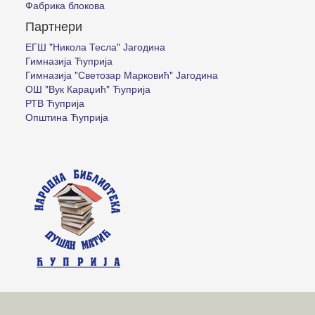
Фабрика блокова
Партнери
ЕГШ "Никола Тесла" Јагодина
Гимназија Ћуприја
Гимназија "Светозар Марковић" Јагодина
ОШ "Вук Караџић" Ћуприја
РТВ Ћуприја
Општина Ћуприја