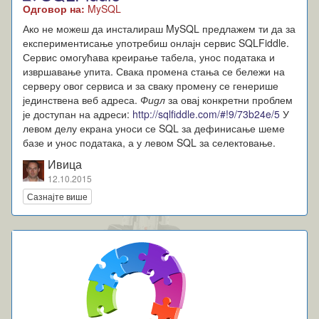
Одговор на:
MySQL
Ако не можеш да инсталираш MySQL предлажем ти да за
експериментисање употребиш онлајн сервис SQLFiddle.
Сервис омогућава креирање табела, унос података и
извршавање упита. Свака промена стања се бележи на
серверу овог сервиса и за сваку промену се генерише
јединствена веб адреса.
Фидл
за овај конкретни проблем
је доступан на адреси:
http://sqlfiddle.com/#!9/73b24e/5
У
левом делу екрана уноси се SQL за дефинисање шеме
базе и унос података, а у левом SQL за селектовање.
Ивица
12.10.2015
Сазнајте више