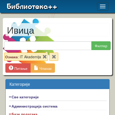
Библиотека++
Toggle
navigat
Ивица
Филтер
Ознака
: IT Akademija
Питање
Чланак
Категорије
Све категорије
Администрација система
Базе података