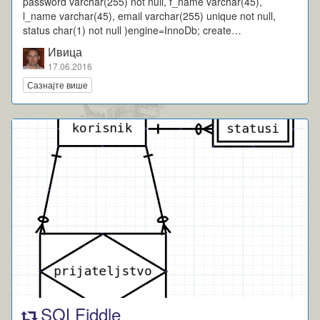
password varchar(255) not null, f_name varchar(45),
l_name varchar(45), email varchar(255) unique not null,
status char(1) not null )engine=InnoDb; create…
Ивица
17.06.2016
Сазнајте више
SQLFiddle