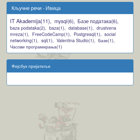
Кључне речи - Ивица
IT Akademija(11),
mysql(6),
Базе података(6),
baza podataka(2),
baza(1),
database(1),
drustvena
mreza(1),
FreeCodeCamp(1),
Postgresql(1),
social
networking(1),
sql(1),
Valentina Studio(1),
Базе(1),
Часови програмирања(1)
Фејсбук пријатељи