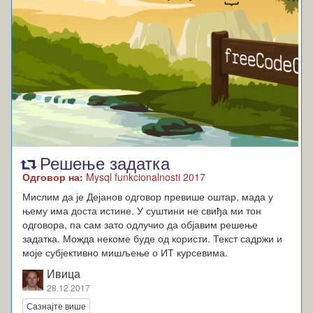
Решење задатка
Одговор на:
Mysql funkcionalnosti 2017
Мислим да је Дејанов одговор превише оштар, мада у
њему има доста истине. У суштини не свиђа ми тон
одговора, па сам зато одлучио да објавим решење
задатка. Можда некоме буде од користи. Текст садржи и
моје субјективно мишљење о ИТ курсевима.
Ивица
28.12.2017
Сазнајте више