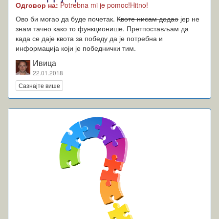
Одговор на:
Potrebna mi je pomoc!Hitno!
Ово би могао да буде почетак.
Квоте нисам додао
јер не
знам тачно како то функционише. Претпостављам да
када се даје квота за победу да је потребна и
информација који је победнички тим.
Ивица
22.01.2018
Сазнајте више