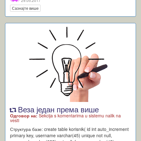
29.05.2017
Сазнајте више
Веза један према више
Одговор на:
Sekcija s komentarima u sistemu nalik na
vesti
Структура базе: create table korisnik( id int auto_increment
primary key, username varchar(45) unique not null,