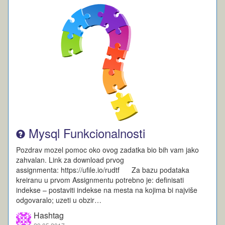
Mysql Funkcionalnosti
Pozdrav mozel pomoc oko ovog zadatka bio bih vam jako
zahvalan. Link za download prvog
assignmenta: https://ufile.io/rudtf Za bazu podataka
kreiranu u prvom Assignmentu potrebno je: definisati
indekse – postaviti indekse na mesta na kojima bi najviše
odgovaralo; uzeti u obzir…
Hashtag