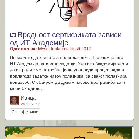
Вредност сертификата зависи
од ИТ Академије
Одговор на:
Mysql funkcionalnosti 2017
Не можете да кривите за то полазнике. Проблем је што
ИТ Академија врти исте задатке. Уколико Академија жели
да изгради име потребно је да унапреди процес рада и
прилагоди задатке нивоу полазника, за сваког полазника
понаособ. С обзиром да држим часове програмирања и
мени би одгов…
Ивица
29.12.2017
Сазнајте више