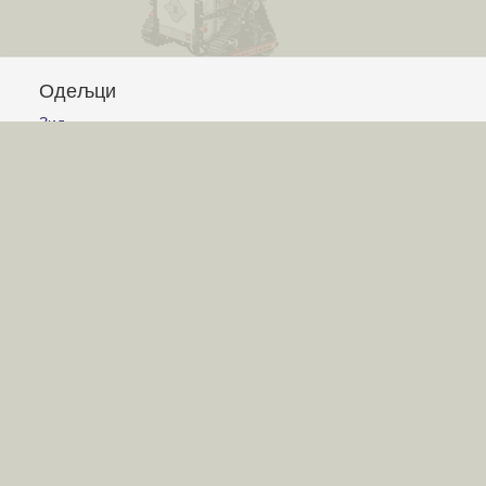
Одељци
Зид
Питања и одговори
Чланци
Обавештења
Сајт
Услови коришћења
Постављање питања
Писање одговора
Писање чланака
Гласање
Писање коментара
Игре
Лавиринт
Авион
Корњачина графика