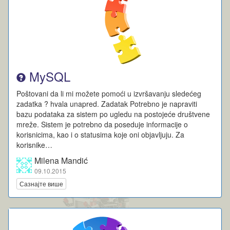
MySQL
Poštovani da li mi možete pomoći u izvršavanju sledećeg
zadatka ? hvala unapred. Zadatak Potrebno je napraviti
bazu podataka za sistem po ugledu na postojeće društvene
mreže. Sistem je potrebno da poseduje informacije o
korisnicima, kao i o statusima koje oni objavljuju. Za
korisnike…
Milena Mandić
09.10.2015
Сазнајте више