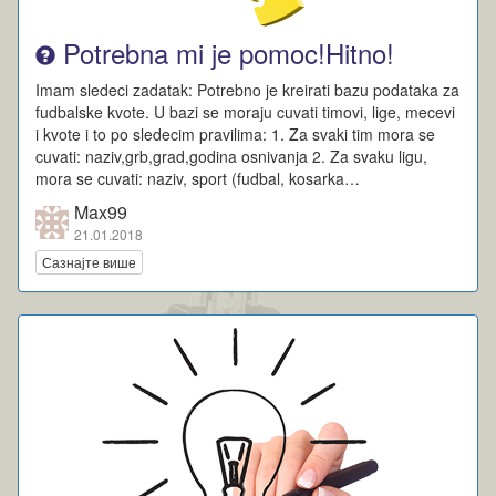
Potrebna mi je pomoc!Hitno!
Imam sledeci zadatak: Potrebno je kreirati bazu podataka za
fudbalske kvote. U bazi se moraju cuvati timovi, lige, mecevi
i kvote i to po sledecim pravilima: 1. Za svaki tim mora se
cuvati: naziv,grb,grad,godina osnivanja 2. Za svaku ligu,
mora se cuvati: naziv, sport (fudbal, kosarka…
Max99
21.01.2018
Сазнајте више