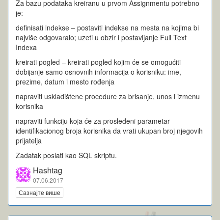
Za bazu podataka kreiranu u prvom Assignmentu potrebno
je:
definisati indekse – postaviti indekse na mesta na kojima bi
najviše odgovaralo; uzeti u obzir i postavljanje Full Text
Indexa
kreirati pogled – kreirati pogled kojim će se omogućiti
dobijanje samo osnovnih informacija o korisniku: ime,
prezime, datum i mesto rođenja
napraviti uskladištene procedure za brisanje, unos i izmenu
korisnika
napraviti funkciju koja će za prosleđeni parametar
identifikacionog broja korisnika da vrati ukupan broj njegovih
prijatelja
Zadatak poslati kao SQL skriptu.
Hashtag
07.06.2017
Сазнајте више