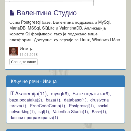
Валентина Студио
Осим Postgresql базе, Валентина подржава и MySql,
MariaDB, MSSql, SQLite и ValentinaDB. Апликација
користи Qt фрејмворк, тако је подржано више
платформи. Доступне су верзије за Linux, Windows i Mac.
Ивица
11.01.2018
Сазнајте више
Кључне речи - Ивица
IT Akademija(11),
mysql(6),
Базе података(6),
baza podataka(2),
baza(1),
database(1),
drustvena
mreza(1),
FreeCodeCamp(1),
Postgresql(1),
social
networking(1),
sql(1),
Valentina Studio(1),
Базе(1),
Часови програмирања(1)