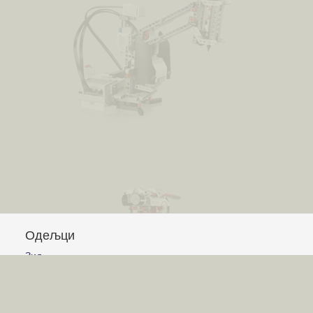
Одељци
Зид
Питања и одговори
Чланци
Обавештења