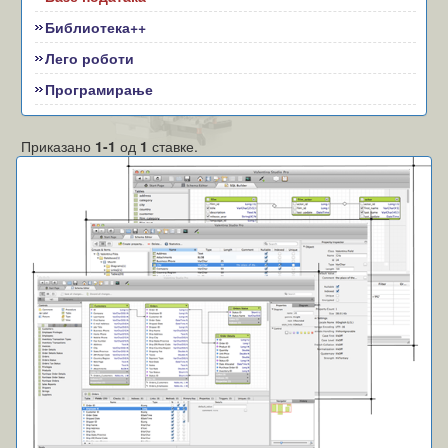
Библиотека++
Лего роботи
Програмирање
Приказано
1-1
од
1
ставке.