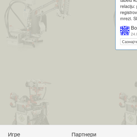
relaciju:
registro
mrezi. S
B
24.
Сазнајт
Игре
Партнери