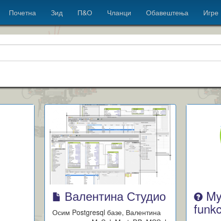
Почетна
Зид
П&О
Чланци
Обавештења
Игре
Валентина Студио
My
funkc
Осим Postgresql базе, Валентина