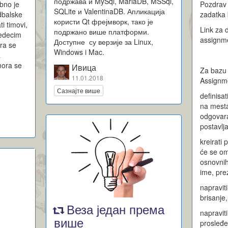
подржава и MySql, MariaDB, MSSql,
bno je
Pozdrav
SQLite и ValentinaDB. Апликација
dbalske
zadatka 
користи Qt фрејмворк, тако је
i timovi,
Link za
подржано више платформи.
sledecim
assignme
Доступне су верзије за Linux,
ora se
Windows i Mac.
a
mora se
Ивица
Za bazu
11.01.2018
Assignme
Сазнајте више
definisat
na mesta
odgovaral
postavlj
kreirati 
će se om
osnovnih
ime, pre
napravit
brisanje
Веза један према
napraviti
више
prosleđe