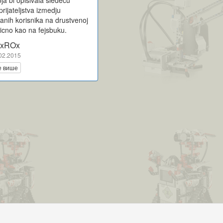
 prijateljstva izmedju
vanih korisnika na drustvenoj
licno kao na fejsbuku.
oxROx
02.2015
е више