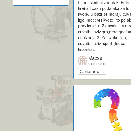
Imam sledeci zadatak: Potre
kreirati bazu podataka za fu
kvote. U bazi se moraju cuvat
lige, mecevi i kvote i to po 
pravilima: 1. Za svaki tim m
cuvati: naziv,grb,grad,godin
osnivanja 2. Za svaku ligu, 
cuvati: naziv, sport (fudbal,
kosarka…
Max99
21.01.2018
Сазнајте више