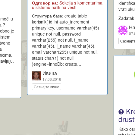
Одговор на:
Sekcija s komentarima
identifi
u sistemu nalik na vesti
vrati uku
Структура базе: create table
Zadatak 
omoći u
korisnik( id int auto_increment
a ?
Ha
primary key, username varchar(45)
rebno je
unique not null, password
07.
sistem
varchar(255) not null, f_name
Сазнајт
štvene
varchar(45), l_name varchar(45),
a
email varchar(255) unique not null,
nicima,
status char(1) not null
avljuju.
)engine=InnoDb; create…
Ивица
17.06.2016
Сазнајте више
Kre
drus
Kako osm
tabelu k