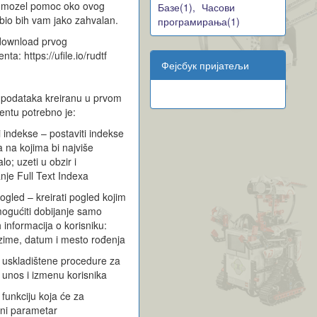
 mozel pomoc oko ovog
Базе(1),
Часови
bio bih vam jako zahvalan.
програмирања(1)
 download prvog
nta: https://ufile.io/rudtf
Фејсбук пријатељи
 podataka kreiranu u prvom
ntu potrebno je:
i indekse – postaviti indekse
 na kojima bi najviše
o; uzeti u obzir i
anje Full Text Indexa
pogled – kreirati pogled kojim
ogućiti dobijanje samo
 informacija o korisniku:
zime, datum i mesto rođenja
i uskladištene procedure za
, unos i izmenu korisnika
 funkciju koja će za
ni parametar