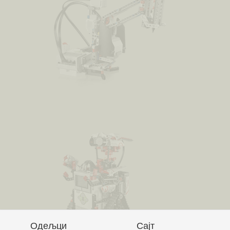
Одељци
Сајт