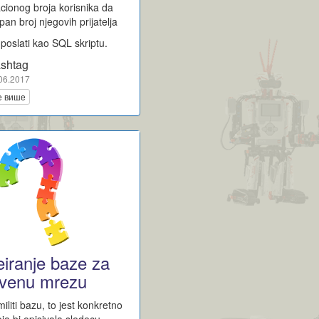
kacionog broja korisnika da
pan broj njegovih prijatelja
poslati kao SQL skriptu.
shtag
06.2017
е више
iranje baze za
tvenu mrezu
iliti bazu, to jest konkretno
oja bi opisivala sledecu