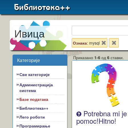
Библиотека++
Ивица
Ознака
: mysql
Приказано
1-6
од
6
ставки.
Категорије
Све категорије
Администрација
система
Базе података
Библиотека++
Potrebna mi je
Лего роботи
pomoc!Hitno!
Програмирање