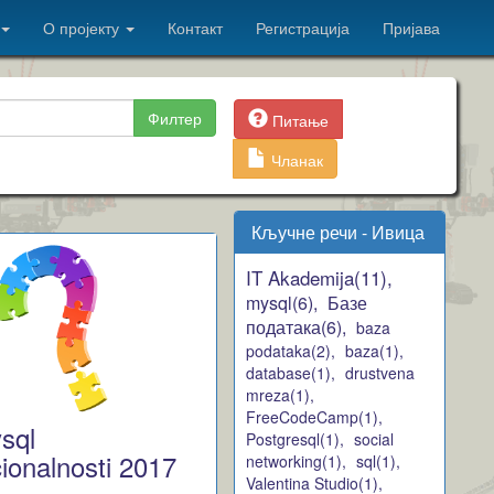
О пројекту
Контакт
Регистрација
Пријава
Филтер
Питање
Чланак
Кључне речи - Ивица
IT Akademija(11),
mysql(6),
Базе
података(6),
baza
podataka(2),
baza(1),
database(1),
drustvena
mreza(1),
FreeCodeCamp(1),
sql
Postgresql(1),
social
ionalnosti 2017
networking(1),
sql(1),
Valentina Studio(1),