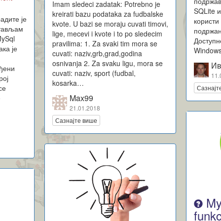
подржав
Imam sledeci zadatak: Potrebno je
a
SQLite и
kreirati bazu podataka za fudbalske
радите је
користи 
kvote. U bazi se moraju cuvati timovi,
стављам
подржа
lige, mecevi i kvote i to po sledecim
MySql
Доступне
pravilima: 1. Za svaki tim mora se
ака је
Windows
cuvati: naziv,grb,grad,godina
у
osnivanja 2. Za svaku ligu, mora se
Ив
еђени
cuvati: naziv, sport (fudbal,
11.
рој
kosarka…
се
Сазнајт
Max99
е
21.01.2018
Сазнајте више
My
funkc