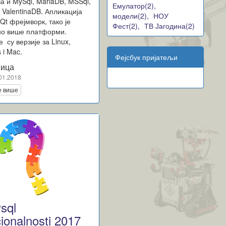
а и MySql, MariaDB, MSSql,
Емулатор(2),
 ValentinaDB. Апликација
модели(2),
НОУ
Qt фрејмворк, тако је
Фест(2),
ТВ Јагодина(2)
но више платформи.
 су верзије за Linux,
 i Mac.
Фејсбук пријатељи
ица
01.2018
е више
sql
ionalnosti 2017