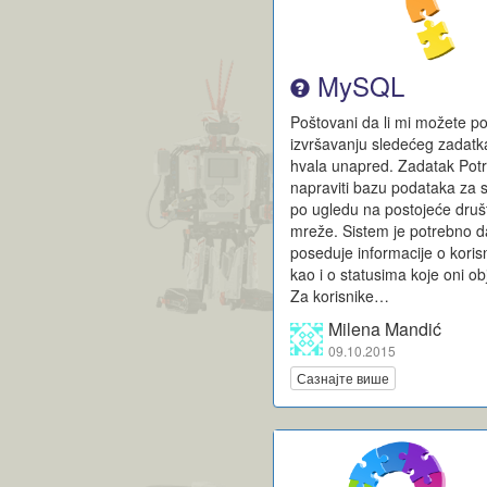
MySQL
Poštovani da li mi možete p
izvršavanju sledećeg zadatk
hvala unapred. Zadatak Pot
napraviti bazu podataka za 
po ugledu na postojeće dru
mreže. Sistem je potrebno d
poseduje informacije o koris
kao i o statusima koje oni obj
Za korisnike…
Milena Mandić
09.10.2015
Сазнајте више