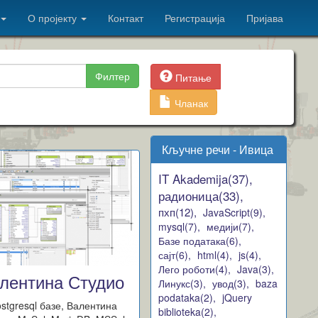
О пројекту
Контакт
Регистрација
Пријава
Филтер
Питање
Чланак
Кључне речи - Ивица
IT Akademija(37),
радионица(33),
пхп(12),
JavaScript(9),
mysql(7),
медији(7),
Базе података(6),
сајт(6),
html(4),
js(4),
Лего роботи(4),
Java(3),
лентина Студио
Линукс(3),
увод(3),
baza
podataka(2),
jQuery
stgresql базе, Валентина
biblioteka(2),