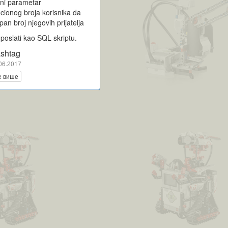
ni parametar
kacionog broja korisnika da
pan broj njegovih prijatelja
poslati kao SQL skriptu.
shtag
06.2017
е више