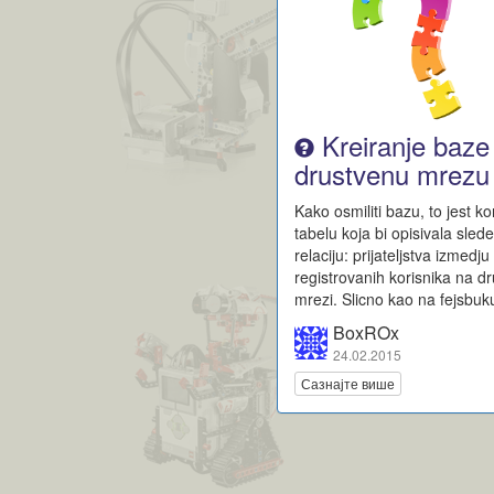
Kreiranje baze
drustvenu mrezu
Kako osmiliti bazu, to jest k
tabelu koja bi opisivala sled
relaciju: prijateljstva izmedju
registrovanih korisnika na d
mrezi. Slicno kao na fejsbuk
BoxROx
24.02.2015
Сазнајте више