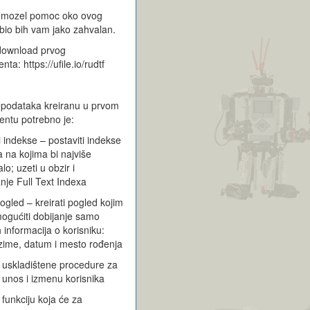
 mozel pomoc oko ovog
bio bih vam jako zahvalan.
 download prvog
nta: https://ufile.io/rudtf
 podataka kreiranu u prvom
ntu potrebno je:
i indekse – postaviti indekse
 na kojima bi najviše
o; uzeti u obzir i
anje Full Text Indexa
pogled – kreirati pogled kojim
ogućiti dobijanje samo
 informacija o korisniku:
zime, datum i mesto rođenja
i uskladištene procedure za
, unos i izmenu korisnika
 funkciju koja će za