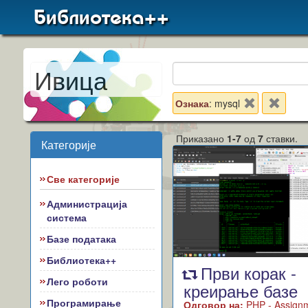
Библиотека++
Ивица
Ознака
: mysql
Приказано
1-7
од
7
ставки.
Категорије
Све категорије
Администрација
система
Базе података
Библиотека++
Први корак -
Лего роботи
креирање базе
Програмирање
Одговор на:
PHP - Assignm