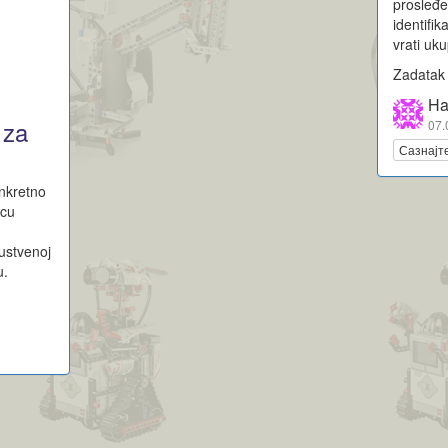
prosleđe
identifi
vrati uku
Zadatak 
Ha
 za
07.
Сазнајт
onkretno
ecu
rustvenoj
u.