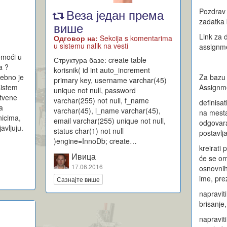
Веза један према
Pozdrav
zadatka 
више
Link za
Одговор на:
Sekcija s komentarima
u sistemu nalik na vesti
assignme
omoći u
Структура базе: create table
a ?
korisnik( id int auto_increment
rebno je
Za bazu
primary key, username varchar(45)
sistem
Assignme
unique not null, password
štvene
varchar(255) not null, f_name
definisat
a
varchar(45), l_name varchar(45),
na mesta
nicima,
email varchar(255) unique not null,
odgovaral
avljuju.
status char(1) not null
postavlj
)engine=InnoDb; create…
kreirati 
Ивица
će se om
17.06.2016
osnovnih
ime, pre
Сазнајте више
napravit
brisanje
napraviti