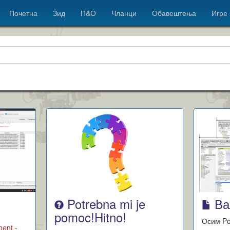
Почетна
Зид
П&О
Чланци
Обавештења
Игре
Potrebna mi je
Ва
pomoc!Hitno!
Осим Po
ent -