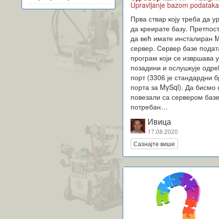
Upravljanje bazom podatak
Прва ствар коју треба да у
да креирате базу. Претпо
да већ имате инсталиран 
сервер. Сервер базе подат
програм који се извршава 
позадини и ослушкује одр
порт (3306 је стандардни б
порта за MySql). Да бисмо 
повезали са сервером баз
потребан…
Ивица
17.08.2020
Сазнајте више