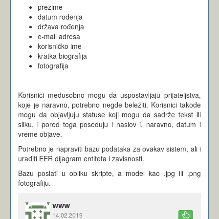
prezime
datum rođenja
država rođenja
e-mail adresa
korisničko ime
kratka biografija
fotografija
Korisnici međusobno mogu da uspostavljaju prijateljstva,
koje je naravno, potrebno negde beležiti. Korisnici takođe
mogu da objavljuju statuse koji mogu da sadrže tekst ili
sliku, i pored toga poseduju i naslov i, naravno, datum i
vreme objave.
Potrebno je napraviti bazu podataka za ovakav sistem, ali i
uraditi EER dijagram entiteta i zavisnosti.
Bazu poslati u obliku skripte, a model kao .jpg ili .png
fotografiju.
www
14.02.2019