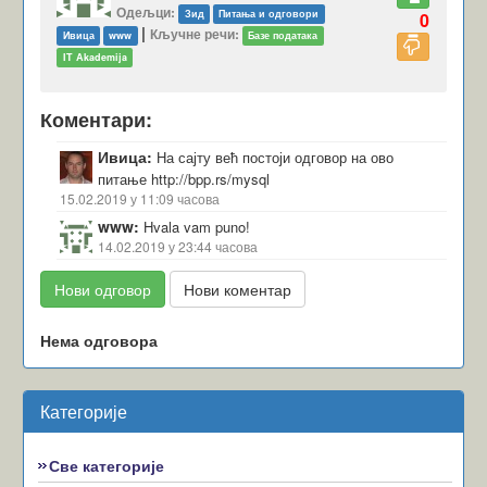
Одељци:
Зид
Питања и одговори
0
|
Кључне речи:
Ивица
www
Базе података
IT Akademija
Коментари:
Ивица:
На сајту већ постоји одговор на ово
питање http://bpp.rs/mysql
15.02.2019
у
11:09
часова
www:
Hvala vam puno!
14.02.2019
у
23:44
часова
Нови одговор
Нови коментар
Нема одговора
Категорије
Све категорије