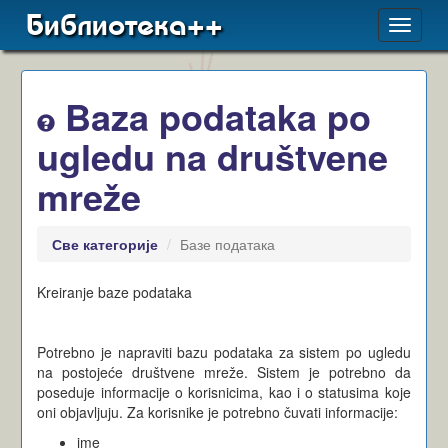
Библиотека++
Toggle
navigat
Baza podataka po
ugledu na društvene
mreže
Све категорије
Базе података
Kreiranje baze podataka
Potrebno je napraviti bazu podataka za sistem po ugledu
na postojeće društvene mreže. Sistem je potrebno da
poseduje informacije o korisnicima, kao i o statusima koje
oni objavljuju. Za korisnike je potrebno čuvati informacije:
ime