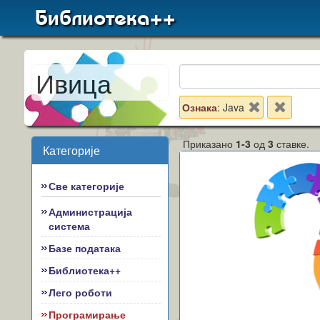
Библиотека++
Ивица
Ознака
: Java
Приказано
1-3
од
3
ставке.
Категорије
Све категорије
Администрација
система
Базе података
Библиотека++
Лего роботи
Програмирање