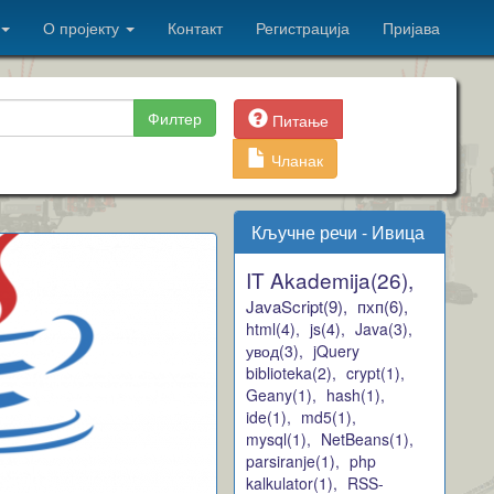
О пројекту
Контакт
Регистрација
Пријава
Филтер
Питање
Чланак
Кључне речи - Ивица
IT Akademija(26),
JavaScript(9),
пхп(6),
html(4),
js(4),
Java(3),
увод(3),
jQuery
biblioteka(2),
crypt(1),
Geany(1),
hash(1),
ide(1),
md5(1),
mysql(1),
NetBeans(1),
parsiranje(1),
php
kalkulator(1),
RSS-