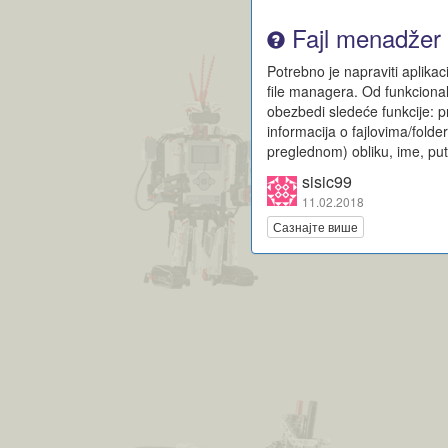
Fajl menadžer 
Potrebno je napraviti aplikac
file managera. Od funkcionaln
obezbedi sledeće funkcije: p
informacija o fajlovima/fold
preglednom) obliku, ime, pu
sisic99
11.02.2018
Сазнајте више