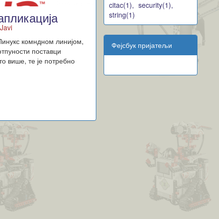
citac(1),
security(1),
апликација
string(1)
Javi
Линукс комндном линијом,
Фејсбук пријатељи
отпуности поставци
о више, те је потребно