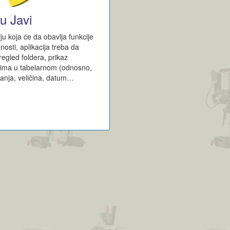
u Javi
iju koja će da obavlja funkcije
osti, aplikacija treba da
regled foldera, prikaz
erima u tabelarnom (odnosno,
tanja, veličina, datum…