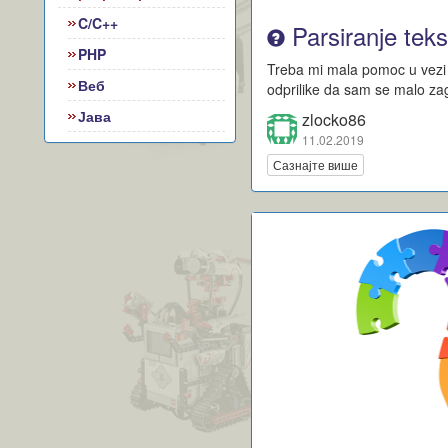
C/C++
Parsiranje teks
PHP
Treba mi mala pomoc u vezi
Веб
odprilike da sam se malo zag
Јава
zlocko86
11.02.2019
Сазнајте више