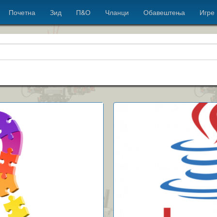
Почетна
Зид
П&О
Чланци
Обавештења
Игре