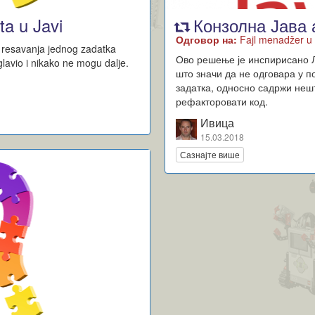
ta u Javi
Конзолна Јава 
Одговор на:
Fajl menadžer u 
 resavanja jednog zadatka
Ово решење је инспирисано 
lavio i nikako ne mogu dalje.
што значи да не одговара у п
задатка, односно садржи нешт
рефакторовати код.
Ивица
15.03.2018
Сазнајте више