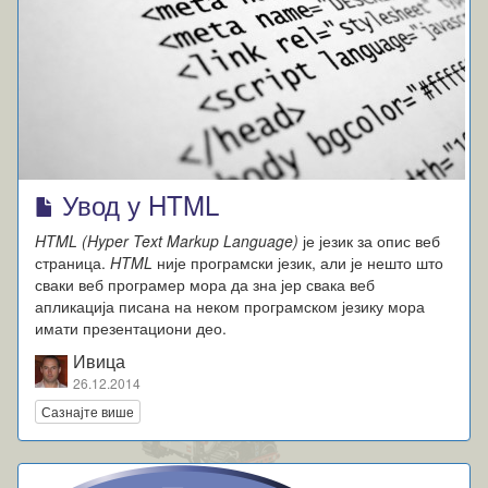
Увод у HTML
HTML (Hyper Text Markup Language)
је језик за опис веб
страница.
HTML
није програмски језик, али је нешто што
сваки веб програмер мора да зна јер свака веб
апликација писана на неком програмском језику мора
имати презентациони део.
Ивица
26.12.2014
Сазнајте више