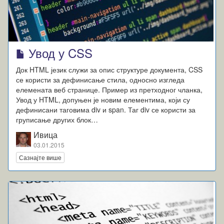
Увод у CSS
Док HTML језик служи за опис структуре документа, CSS
се користи за дефинисање стила, односно изгледа
елемената веб странице. Пример из претходног чланка,
Увод у HTML, допуњен је новим елементима, који су
дефинисани таговима div и span. Таг div се користи за
груписање других блок…
Ивица
03.01.2015
Сазнајте више