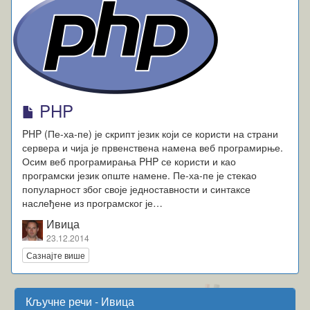
PHP
PHP (Пе-ха-пе) је скрипт језик који се користи на страни
сервера и чија је првенствена намена веб програмирње.
Осим веб програмирања PHP се користи и као
програмски језик опште намене. Пе-ха-пе је стекао
популарност због своје једноставности и синтаксе
наслеђене из програмског је…
Ивица
23.12.2014
Сазнајте више
Кључне речи - Ивица