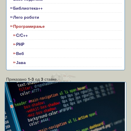
Библиотека++
Лего роботи
Програмирање
C/C++
PHP
Веб
Јава
Приказано
1-3
од
3
ставке.