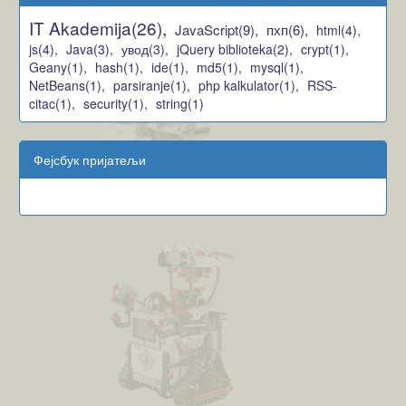
IT Akademija(26),
JavaScript(9),
пхп(6),
html(4),
js(4),
Java(3),
увод(3),
jQuery biblioteka(2),
crypt(1),
Geany(1),
hash(1),
ide(1),
md5(1),
mysql(1),
NetBeans(1),
parsiranje(1),
php kalkulator(1),
RSS-
citac(1),
security(1),
string(1)
Фејсбук пријатељи