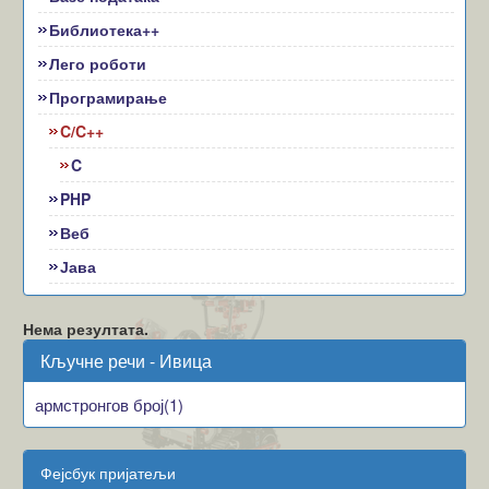
Библиотека++
Лего роботи
Програмирање
C/C++
C
PHP
Веб
Јава
Нема резултата.
Кључне речи - Ивица
армстронгов број(1)
Фејсбук пријатељи