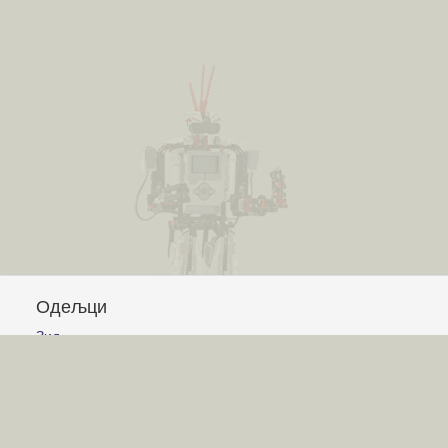
Одељци
Зид
Питања и одговори
Чланци
Обавештења
Сајт