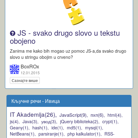
JS - svako drugo slovo u tekstu
obojeno
Zanima me kako bih mogao uz pomoc JS-a,da svako drugo
slovo u stringu obojim u crveno?
BoxROx
12.01.2015
Сазнајте више
Кључне речи - Ивица
IT Akademija(26),
JavaScript(9),
пхп(6),
html(4),
js(4),
Java(3),
увод(3),
jQuery biblioteka(2),
crypt(1),
Geany(1),
hash(1),
ide(1),
md5(1),
mysql(1),
NetBeans(1),
parsiranje(1),
php kalkulator(1),
RSS-