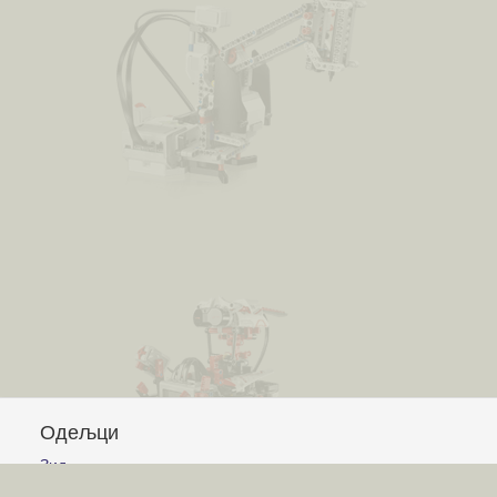
Одељци
Зид
Питања и одговори