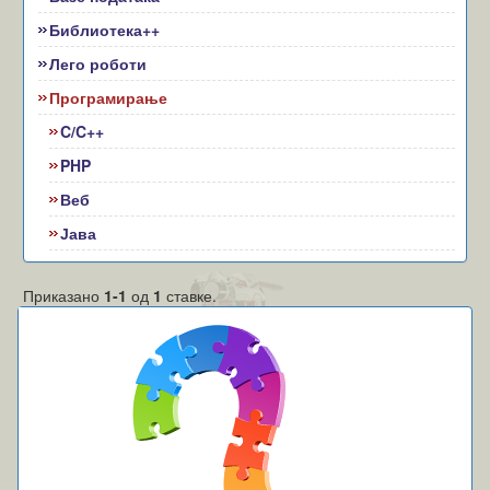
Библиотека++
Лего роботи
Програмирање
C/C++
PHP
Веб
Јава
Приказано
1-1
од
1
ставке.