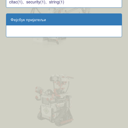
citac(1),
security(1),
string(1)
Фејсбук пријатељи