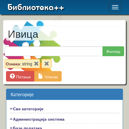
Библиотека++
Toggle
navigat
Ивица
Филтер
Ознака
: string
Питање
Чланак
Категорије
Све категорије
Администрација система
Базе података