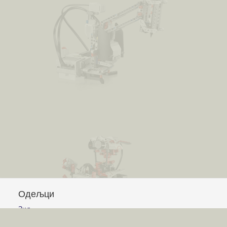
Одељци
Зид
Питања и одговори