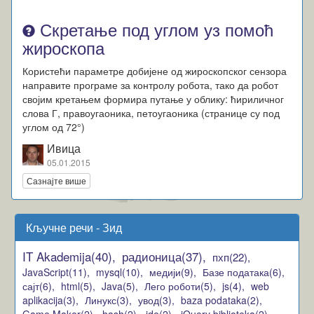
Скретање под углом уз помоћ
жироскопа
Користећи параметре добијене од жироскопског сензора
направите програме за контролу робота, тако да робот
својим кретањем формира путање у облику: ћириличног
слова Г, правоугаоника, петоугаоника (странице су под
углом од 72°)
Ивица
05.01.2015
Сазнајте више
Кључне речи - Зид
IT Akademija(40),
радионица(37),
пхп(22),
JavaScript(11),
mysql(10),
медији(9),
Базе података(6),
сајт(6),
html(5),
Java(5),
Лего роботи(5),
js(4),
web
aplikacija(3),
Линукс(3),
увод(3),
baza podataka(2),
Game Maker(2),
hash(2),
ide(2),
jQuery biblioteka(2)