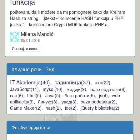
funkcija
poštovani, da li možete da mi pomognete kako da Kreiram
Hash za string: $tekst=“Koriscenje HASH funkcija u PHP
jeziku.“; korišćenjem Crypt i MD5 funkcija PHP-a.
Milena Mandić
05.01.2016
Сазнајте више
Кључне речи - Зид
IT Akademija(40),
радионица(37),
пхп(22),
JavaScript(11),
mysql(10),
медији(9),
Базе података(6),
сајт(6),
html(5),
Java(5),
Лего роботи(5),
js(4),
web
aplikacija(3),
Линукс(3),
увод(3),
baza podataka(2),
Game Maker(2),
hash(2),
ide(2),
jQuery biblioteka(2)
Фејсбук пријатељи