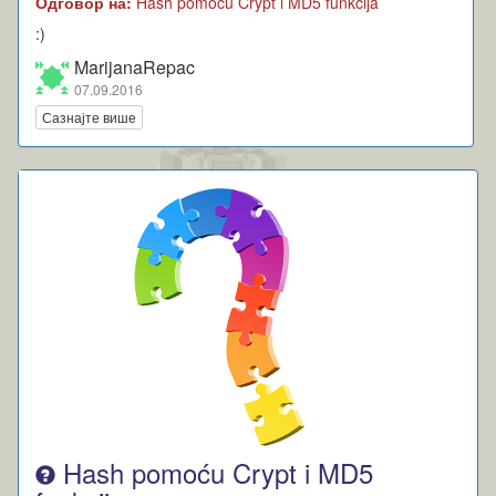
Одговор на:
Hash pomoću Crypt i MD5 funkcija
:)
MarijanaRepac
07.09.2016
Сазнајте више
Hash pomoću Crypt i MD5