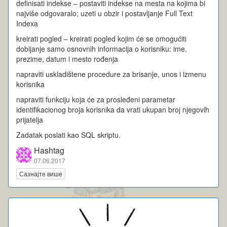
definisati indekse – postaviti indekse na mesta na kojima bi
najviše odgovaralo; uzeti u obzir i postavljanje Full Text
Indexa
kreirati pogled – kreirati pogled kojim će se omogućiti
dobijanje samo osnovnih informacija o korisniku: ime,
prezime, datum i mesto rođenja
napraviti uskladištene procedure za brisanje, unos i izmenu
korisnika
napraviti funkciju koja će za prosleđeni parametar
identifikacionog broja korisnika da vrati ukupan broj njegovih
prijatelja
Zadatak poslati kao SQL skriptu.
Hashtag
07.06.2017
Сазнајте више