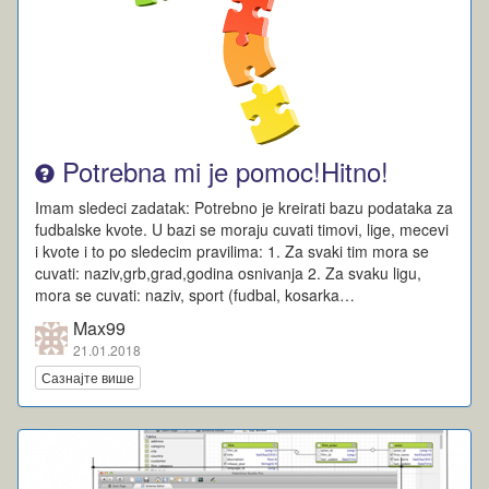
Potrebna mi je pomoc!Hitno!
Imam sledeci zadatak: Potrebno je kreirati bazu podataka za
fudbalske kvote. U bazi se moraju cuvati timovi, lige, mecevi
i kvote i to po sledecim pravilima: 1. Za svaki tim mora se
cuvati: naziv,grb,grad,godina osnivanja 2. Za svaku ligu,
mora se cuvati: naziv, sport (fudbal, kosarka…
Max99
21.01.2018
Сазнајте више