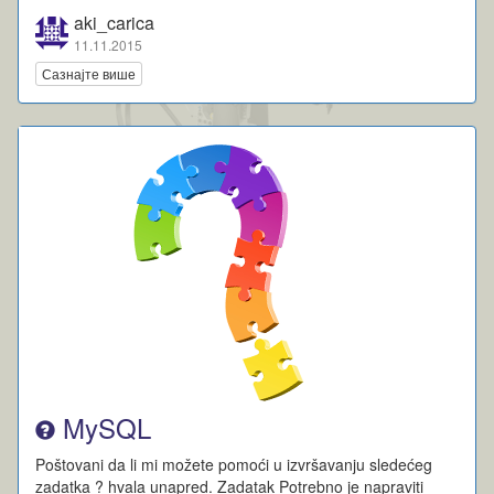
aki_carica
11.11.2015
Сазнајте више
MySQL
Poštovani da li mi možete pomoći u izvršavanju sledećeg
zadatka ? hvala unapred. Zadatak Potrebno je napraviti