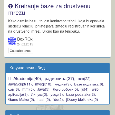
Kreiranje baze za drustvenu
mrezu
Kako osmiliti bazu, to jest konkretno tabelu koja bi opisivala
sledecu relaciju: prijateljstva izmedju registrovanih korisnika
na drustvenoj mrezi. Slicno kao na fejsbuku.
BoxROx
24.02.2015
Сазнајте више
Кључне речи - Зид
IT Akademija(40),
радионица(37),
пхп(22),
JavaScript(11),
mysql(10),
медији(9),
Базе података(6),
сајт(6),
html(5),
Java(5),
Лего роботи(5),
js(4),
web
aplikacija(3),
Линукс(3),
увод(3),
baza podataka(2),
Game Maker(2),
hash(2),
ide(2),
jQuery biblioteka(2)