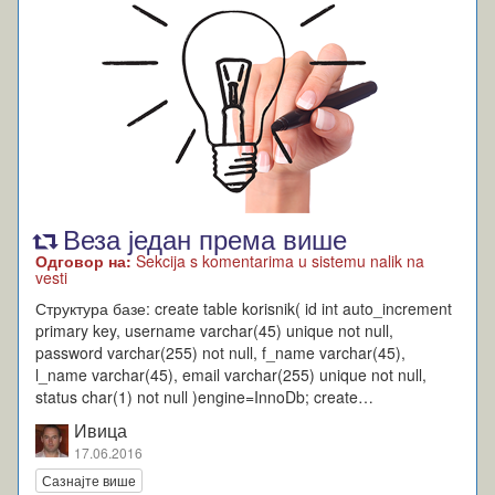
Веза један према више
Одговор на:
Sekcija s komentarima u sistemu nalik na
vesti
Структура базе: create table korisnik( id int auto_increment
primary key, username varchar(45) unique not null,
password varchar(255) not null, f_name varchar(45),
l_name varchar(45), email varchar(255) unique not null,
status char(1) not null )engine=InnoDb; create…
Ивица
17.06.2016
Сазнајте више