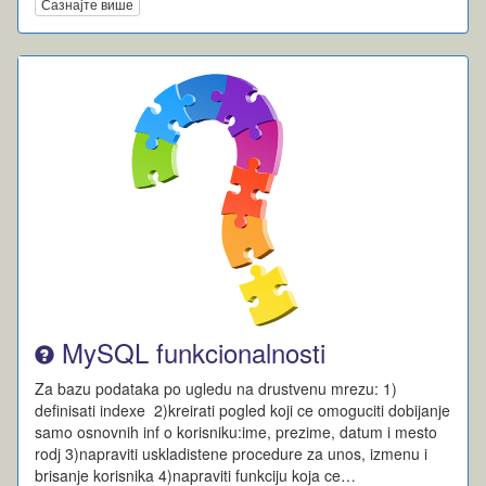
Сазнајте више
MySQL funkcionalnosti
Za bazu podataka po ugledu na drustvenu mrezu: 1)
definisati indexe 2)kreirati pogled koji ce omoguciti dobijanje
samo osnovnih inf o korisniku:ime, prezime, datum i mesto
rodj 3)napraviti uskladistene procedure za unos, izmenu i
brisanje korisnika 4)napraviti funkciju koja ce…