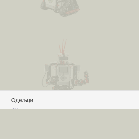
Одељци
Зид
Питања и одговори
Чланци
Обавештења
Сајт