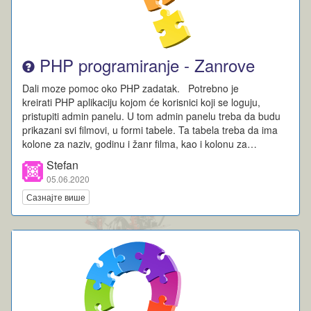
PHP programiranje - Zanrove
Dali moze pomoc oko PHP zadatak. Potrebno je
kreirati PHP aplikaciju kojom će korisnici koji se loguju,
pristupiti admin panelu. U tom admin panelu treba da budu
prikazani svi filmovi, u formi tabele. Ta tabela treba da ima
kolone za naziv, godinu i žanr filma, kao i kolonu za…
Stefan
05.06.2020
Сазнајте више