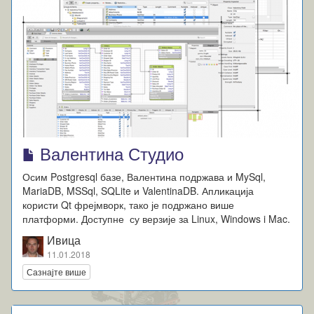
Валентина Студио
Осим Postgresql базе, Валентина подржава и MySql,
MariaDB, MSSql, SQLite и ValentinaDB. Апликација
користи Qt фрејмворк, тако је подржано више
платформи. Доступне су верзије за Linux, Windows i Mac.
Ивица
11.01.2018
Сазнајте више