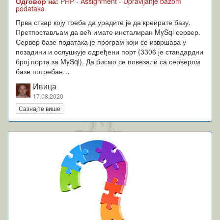
Одговор на:
PHP - Assignment - Upravljanje bazom
podataka
Прва ствар коју треба да урадите је да креирате базу.
Претпостављам да већ имате инсталиран MySql сервер.
Сервер базе података је програм који се извршава у
позадини и ослушкује одређени порт (3306 је стандардни
број порта за MySql). Да бисмо се повезали са сервером
базе потребан…
Ивица
17.08.2020
Сазнајте више