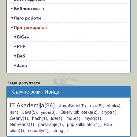
Библиотека++
Лего роботи
Програмирање
C/C++
PHP
Веб
Јава
Нема резултата.
Кључне речи - Ивица
IT Akademija(26),
JavaScript(9),
пхп(6),
html(4),
js(4),
Java(3),
увод(3),
jQuery biblioteka(2),
crypt(1),
Geany(1),
hash(1),
ide(1),
md5(1),
mysql(1),
NetBeans(1),
parsiranje(1),
php kalkulator(1),
RSS-
citac(1),
security(1),
string(1)