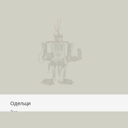
Одељци
Зид
Питања и одговори
Чланци