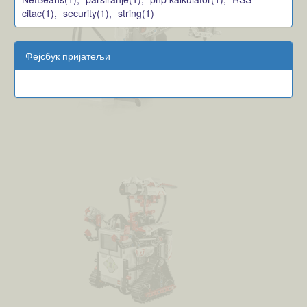
citac(1),
security(1),
string(1)
Фејсбук пријатељи