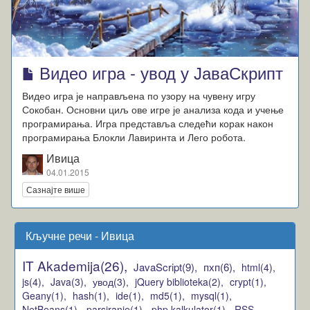
Видео игра - увод у ЈаваСкрипт
Видео игра је направљена по узору на чувену игру
Сокобан. Основни циљ ове игре је анализа кода и учење
програмирања. Игра представља следећи корак након
програмирања Блокли Лавиринта и Лего робота.
Ивица
04.01.2015
Сазнајте више
Кључне речи - Ивица
IT Akademija(26),
JavaScript(9),
пхп(6),
html(4),
js(4),
Java(3),
увод(3),
jQuery biblioteka(2),
crypt(1),
Geany(1),
hash(1),
ide(1),
md5(1),
mysql(1),
NetBeans(1),
parsiranje(1),
php kalkulator(1),
RSS-