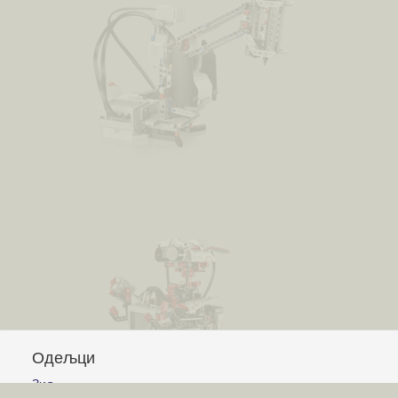
Одељци
Зид