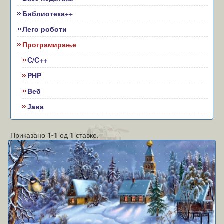
Библиотека++
Лего роботи
Програмирање
C/C++
PHP
Веб
Јава
Приказано
1-1
од
1
ставке.