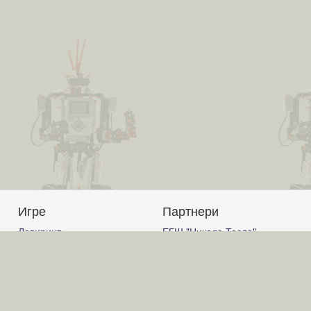
Игре
Партнери
Лавиринт
ЕГШ "Никола Тесла"
Авион
Јагодина
Корњачина графика
Гимназија Ћуприја
Графички калкулатор
Гимназија "Светозар
Слагалица
Марковић" Јагодина
Код
ОШ "Вук Караџић" Ћуприја