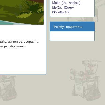
Maker(2),
hash(2),
ide(2),
jQuery
biblioteka(2)
Фејсбук пријатељи
виђа ми тон одговора, па
моје субјективно