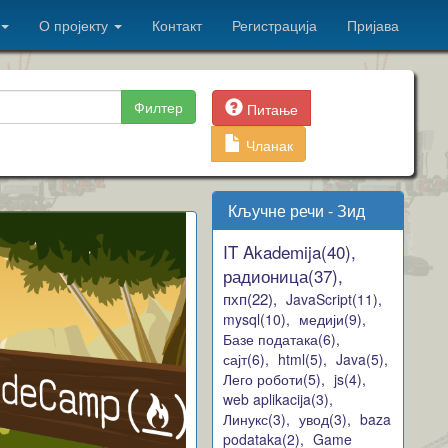
О пројекту
Контакт
Регистрација
Пријава
Филтер
Питање
Чланак
Кључне речи - Зид
IT Akademija(40),
радионица(37),
пхп(22),
JavaScript(11),
mysql(10),
медији(9),
Базе података(6),
сајт(6),
html(5),
Java(5),
Лего роботи(5),
js(4),
web aplikacija(3),
Линукс(3),
увод(3),
baza
podataka(2),
Game