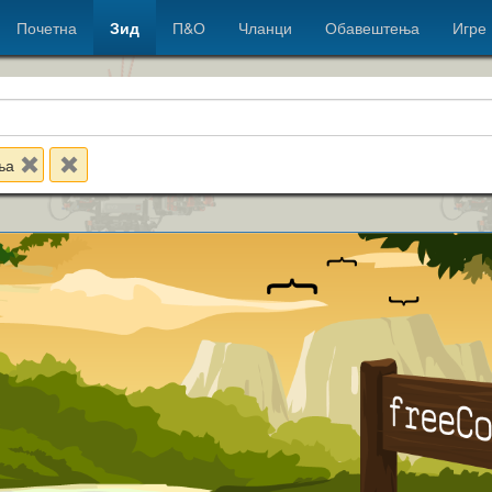
Почетна
Зид
П&О
Чланци
Обавештења
Игре
ња