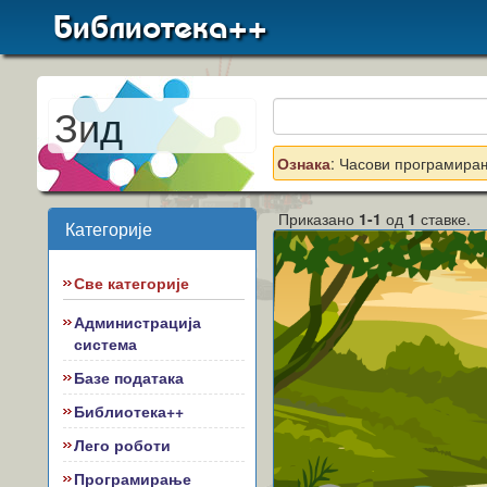
Библиотека++
Зид
Ознака
: Часови програмира
Приказано
1-1
од
1
ставке.
Категорије
Све категорије
Администрација
система
Базе података
Библиотека++
Лего роботи
Програмирање