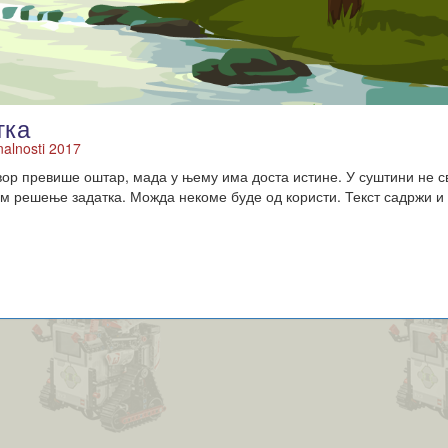
тка
nalnosti 2017
вор превише оштар, мада у њему има доста истине. У суштини не с
им решење задатка. Можда некоме буде од користи. Текст садржи и 
.