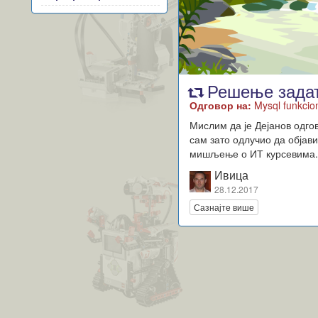
Решење зада
Одговор на:
Mysql funkcio
Мислим да је Дејанов одго
сам зато одлучио да објав
мишљење о ИТ курсевима
Ивица
28.12.2017
Сазнајте више