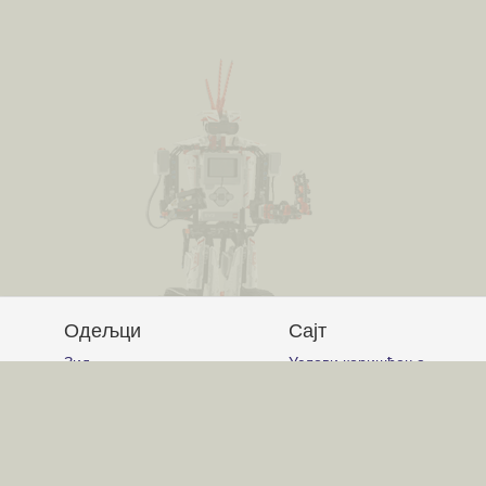
Одељци
Сајт
Зид
Услови коришћења
Питања и одговори
Постављање питања
Чланци
Писање одговора
Обавештења
Писање чланака
Гласање
Писање коментара