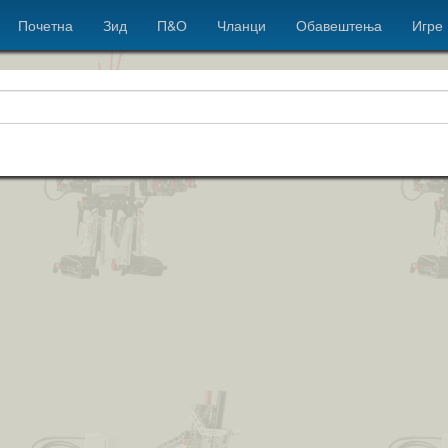
Почетна
Зид
П&О
Чланци
Обавештења
Игре