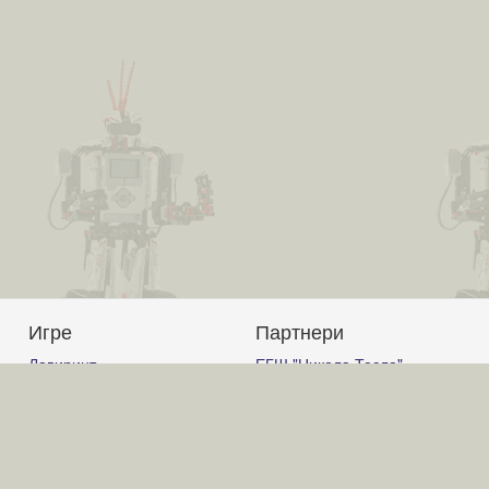
Игре
Партнери
Лавиринт
ЕГШ "Никола Тесла"
Авион
Јагодина
Корњачина графика
Гимназија Ћуприја
Графички калкулатор
Гимназија "Светозар
Слагалица
Марковић" Јагодина
Код
ОШ "Вук Караџић" Ћуприја