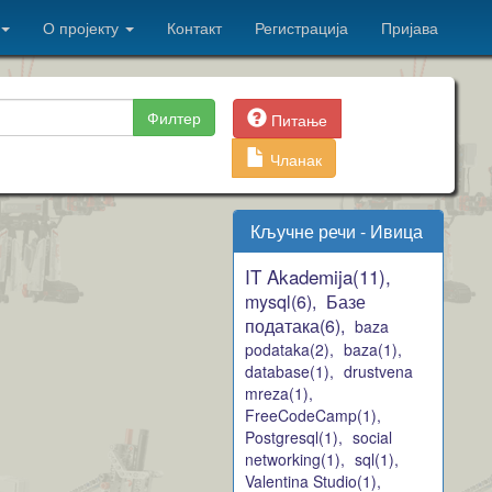
О пројекту
Контакт
Регистрација
Пријава
Филтер
Питање
Чланак
Кључне речи - Ивица
IT Akademija(11),
mysql(6),
Базе
података(6),
baza
podataka(2),
baza(1),
database(1),
drustvena
mreza(1),
FreeCodeCamp(1),
Postgresql(1),
social
networking(1),
sql(1),
Valentina Studio(1),