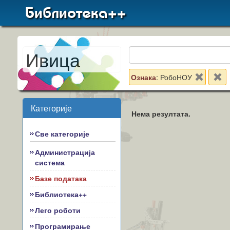
Библиотека++
Ивица
Ознака
: РобоНОУ
Категорије
Нема резултата.
Све категорије
Администрација
система
Базе података
Библиотека++
Лего роботи
Програмирање