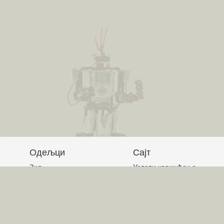
Одељци
Сајт
Зид
Услови коришћења
Питања и одговори
Постављање питања
Чланци
Писање одговора
Обавештења
Писање чланака
Гласање
Писање коментара