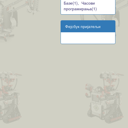
Базе(1),
Часови
програмирања(1)
Фејсбук пријатељи