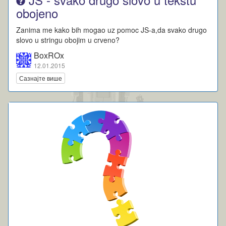
obojeno
Zanima me kako bih mogao uz pomoc JS-a,da svako drugo
slovo u stringu obojim u crveno?
BoxROx
12.01.2015
Сазнајте више