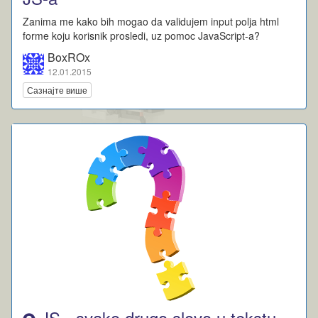
Zanima me kako bih mogao da validujem input polja html
forme koju korisnik prosledi, uz pomoc JavaScript-a?
BoxROx
12.01.2015
Сазнајте више
JS - svako drugo slovo u tekstu