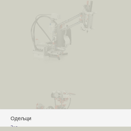
Одељци
Зид