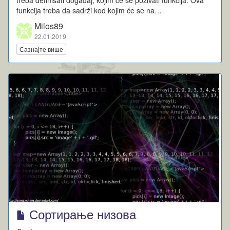
funkcija treba da sadrži kod kojim će se na…
Milos89
22.01.2019
Сазнајте више
Сортирање низова