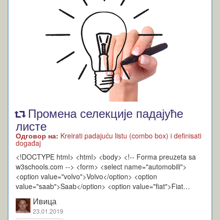
Промена селекције падајуће
листе
Одговор на:
Kreirati padajuću listu (combo box) i definisati
događaj
<!DOCTYPE html> <html> <body> <!-- Forma preuzeta sa
w3schools.com --> <form> <select name="automobili">
<option value="volvo">Volvo</option> <option
value="saab">Saab</option> <option value="fiat">Fiat…
Ивица
23.01.2019