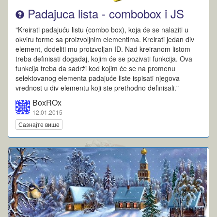
Padajuca lista - combobox i JS
"Kreirati padajuću listu (combo box), koja će se nalaziti u
okviru forme sa proizvoljnim elementima. Kreirati jedan div
element, dodeliti mu proizvoljan ID. Nad kreiranom listom
treba definisati događaj, kojim će se pozivati funkcija. Ova
funkcija treba da sadrži kod kojim će se na promenu
selektovanog elementa padajuće liste ispisati njegova
vrednost u div elementu koji ste prethodno definisali."
BoxROx
12.01.2015
Сазнајте више