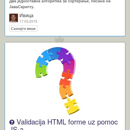
Два једноставна алгоритма за сортирање, писана на
ЈаваСкрипту.
Ивица
17.03.2015
Сазнајте више
Validacija HTML forme uz pomoc
JS-a