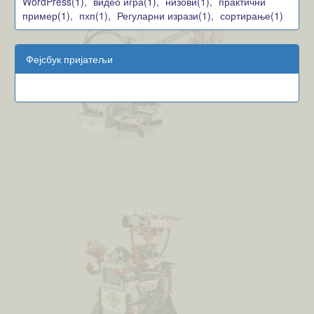
WordPress(1),
видео игра(1),
низови(1),
практични
пример(1),
пхп(1),
Регуларни изрази(1),
сортирање(1)
Фејсбук пријатељи