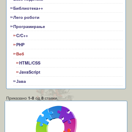
Библиотека++
Лего роботи
Програмирање
C/C++
PHP
Веб
HTML/CSS
JavaScript
Јава
Приказано
1-8
од
8
ставки.