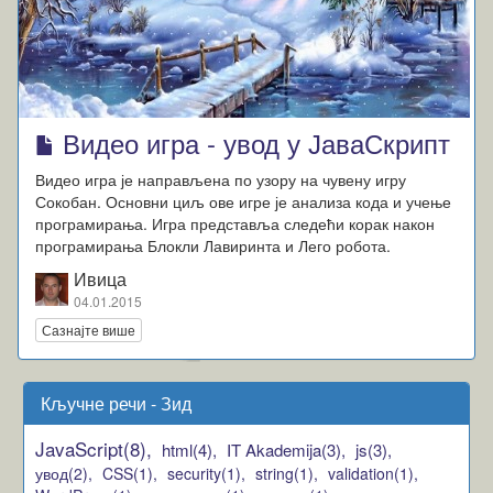
Видео игра - увод у ЈаваСкрипт
Видео игра је направљена по узору на чувену игру
Сокобан. Основни циљ ове игре је анализа кода и учење
програмирања. Игра представља следећи корак након
програмирања Блокли Лавиринта и Лего робота.
Ивица
04.01.2015
Сазнајте више
Кључне речи - Зид
JavaScript(8),
html(4),
IT Akademija(3),
js(3),
увод(2),
CSS(1),
security(1),
string(1),
validation(1),