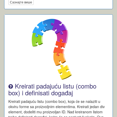
Сазнајте више
Kreirati padajuću listu (combo
box) i definisati događaj
Kreirati padajuću listu (combo box), koja će se nalaziti u
okviru forme sa proizvoljnim elementima. Kreirati jedan div
element, dodeliti mu proizvoljan ID. Nad kreiranom listom
treba definisati događaj, kojim će se pozivati funkcija. Ova