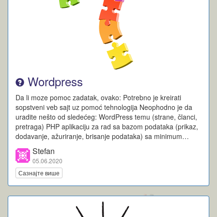
Wordpress
Da li moze pomoc zadatak, ovako: Potrebno je kreirati
sopstveni veb sajt uz pomoć tehnologija Neophodno je da
uradite nešto od sledećeg: WordPress temu (strane, članci,
pretraga) PHP aplikaciju za rad sa bazom podataka (prikaz,
dodavanje, ažuriranje, brisanje podataka) sa minimum…
Stefan
05.06.2020
Сазнајте више