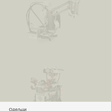
Одељци