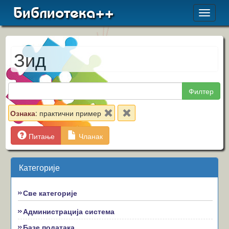
Библиотека++
Toggle
navigat
Зид
Филтер
Ознака
: практични пример
Питање
Чланак
Категорије
Све категорије
Администрација система
Базе података