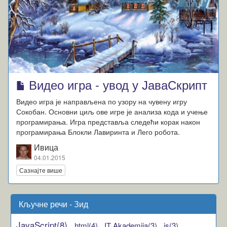
Видео игра - увод у ЈаваСкрипт
Видео игра је направљена по узору на чувену игру
Сокобан. Основни циљ ове игре је анализа кода и учење
програмирања. Игра представља следећи корак након
програмирања Блокли Лавиринта и Лего робота.
Ивица
04.01.2015
Сазнајте више
Кључне речи - Зид
JavaScript(8),
html(4),
IT Akademija(3),
js(3),