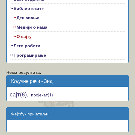
Библиотека++
Дешавања
Медији о нама
О сајту
Лего роботи
Програмирање
Нема резултата.
Кључне речи - Зид
сајт(6),
пројекат(1)
Фејсбук пријатељи