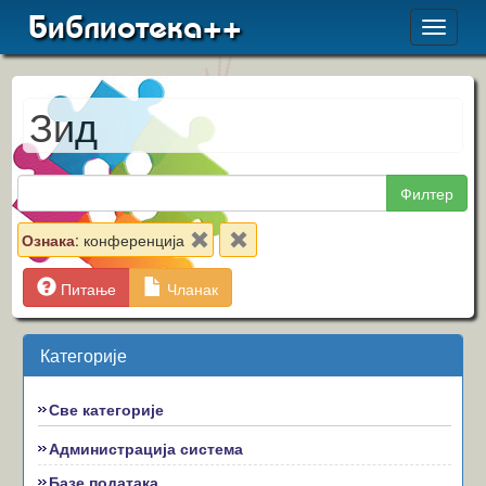
Библиотека++
Toggle
navigat
Зид
Филтер
Ознака
: конференција
Питање
Чланак
Категорије
Све категорије
Администрација система
Базе података