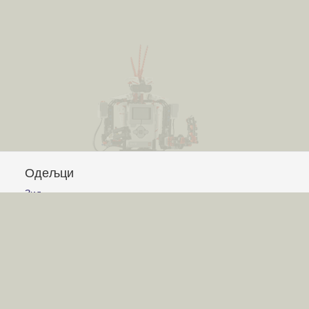
Одељци
Зид
Питања и одговори
Чланци
Обавештења
Сајт
Услови коришћења
Постављање питања
Писање одговора