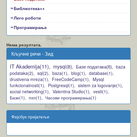
Библиотека++
Лего роботи
Програмирање
Нема резултата.
Кључне речи - Зид
IT Akademija(11),
mysql(8),
Базе података(6),
baza
podataka(2),
sql(2),
baza(1),
blog(1),
database(1),
drustvena mreza(1),
FreeCodeCamp(1),
Mysql
funkcionalnosti(1),
Postgresql(1),
sistem za logovanje(1),
social networking(1),
Valentina Studio(1),
vesti(1),
Базе(1),
пхп(1),
Часови програмирања(1)
Фејсбук пријатељи