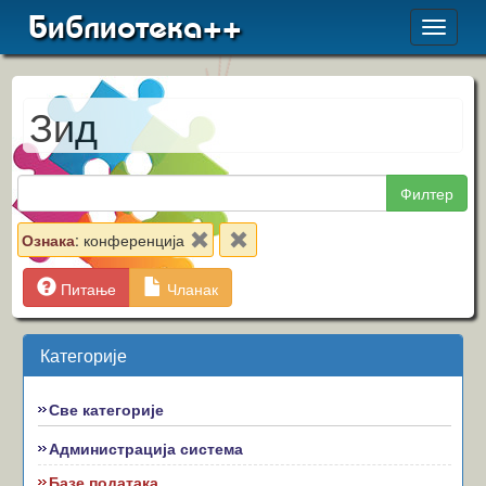
Библиотека++
Toggle
navigat
Зид
Филтер
Ознака
: конференција
Питање
Чланак
Категорије
Све категорије
Администрација система
Базе података