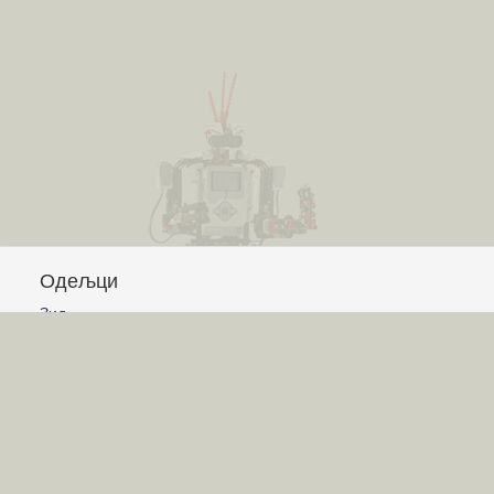
Одељци
Зид
Питања и одговори
Чланци
Обавештења
Сајт
Услови коришћења
Постављање питања
Писање одговора