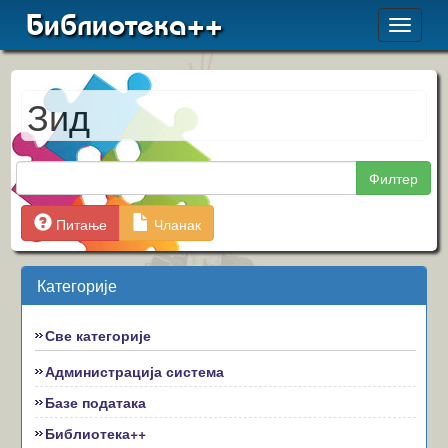
Библиотека++
Toggle
navigat
Зид
Филтер
Питање
Чланак
Категорије
Све категорије
Администрација система
Базе података
Библиотека++