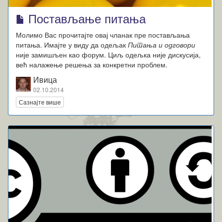
Постављање питања
Молимо Вас прочитајте овај чланак пре постављања
питања. Имајте у виду да одељак
Питања и одговори
није замишљен као форум. Циљ одељка није дискусија,
већ налажење решења за конкретни проблем.
Ивица
02.10.2014
Сазнајте више