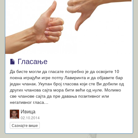
Гласање
Да бисте могли да гласате потребно је да освојите 10
поена играјући игре потпу Лавиринта и да објавите бар
један чланак. Укупан број гласова који сте Ви добили од
других чланова сајта мора бити већи од нуле. Молимо
све чланове сајта да пре давања позитивног или
негативног гласа…
Ивица
02.10.2014
Сазнајте више