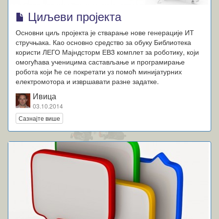
Циљеви пројекта
Основни циљ пројекта је стварање нове генерације ИТ
стручњака. Као основно средство за обуку Библиотека
користи ЛЕГО Мајндсторм ЕВ3 комплет за роботику, који
омогућава ученицима састављање и програмирање
робота који ће се покретати уз помоћ минијатурних
електромотора и извршавати разне задатке.
Ивица
03.10.2014
Сазнајте више