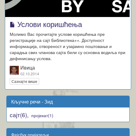
Услови коришћења
Молимо Вас прочитајте услове коришћења пре
регистрације на сајт Библиотека++. Доступност
информација, отвореност и узајамно поштовање и
сарадња свих чланова сајта били су основна водиља при
дефинисању услова.
Ивица
02.10.2014
Сазнајте више
Кључне речи - Зид
сајт(6),
пројекат(1)
Фејсбук пријатељи