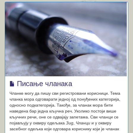
Писање чланака
Чланке могу да пишу сви регистровани корисници. Тема
чланка мора одговарати једној од понуђених категорија,
односно подкатегорија. Такође, за чланак мора бити
наведена бар једна кључна реч. Уколико постоји више
кључних речи, оне се одвајају запетама. Сви чланци се
појављују у оквиру одељака
Зид
,
Чланци
и у оквиру
засебног одељка који одговара кориснику који је чланак