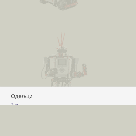
Одељци
Зид
Питања и одговори
Чланци
Обавештења
Сајт