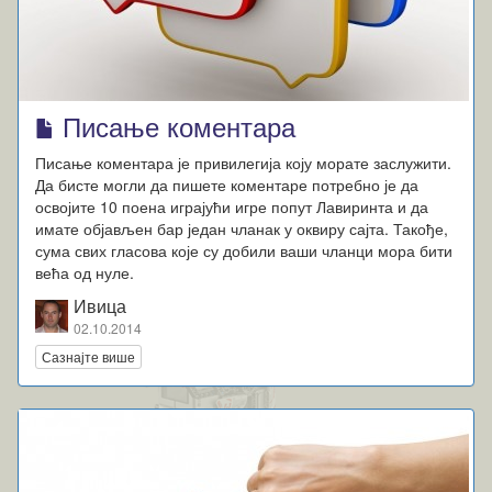
Писање коментара
Писање коментара је привилегија коју морате заслужити.
Да бисте могли да пишете коментаре потребно је да
освојите 10 поена играјући игре попут Лавиринта и да
имате објављен бар један чланак у оквиру сајта. Такође,
сума свих гласова које су добили ваши чланци мора бити
већа од нуле.
Ивица
02.10.2014
Сазнајте више