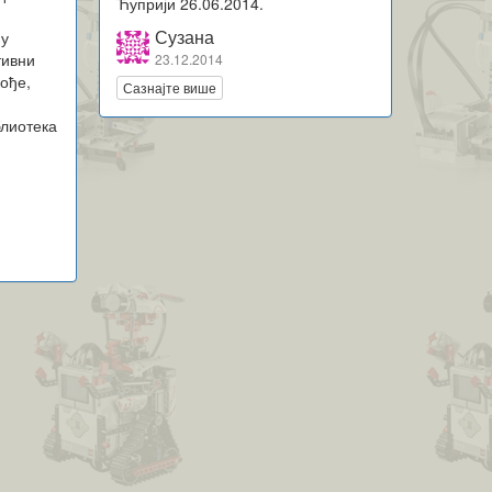
Ћуприји 26.06.2014.
Сузана
 у
тивни
23.12.2014
кође,
Сазнајте више
лиотека