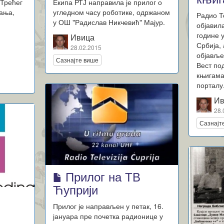
 Трећег
Екипа РТЈ направила је прилог о
вања,
угледном часу роботике, одржаном
Радио Т
у ОШ "Радислав Никчевић" Мајур.
објавил
године 
Ивица
Србија, 
28.02.2015
објавље
Сазнајте више
Вест по
књигама
портал
Ив
28.
Сазнајт
Прилог на ТВ
Ћуприји
Прилог је направљен у петак, 16.
јануара пре почетка радионице у