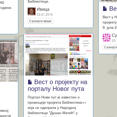
Библиотеци.
 ОШ
Ве
години.
Ивица
23.01.2015
Вест у 
Сазнајте више
пројект
9. јула 
Су
23.
Сазнајт
Вест о пројекту на
порталу Новог пута
Портал Нови пут је известио о
промоцији пројекта Библиотека++
која се одиграла у Народној
ижној
библиотеци "Душан Матић" у
дности