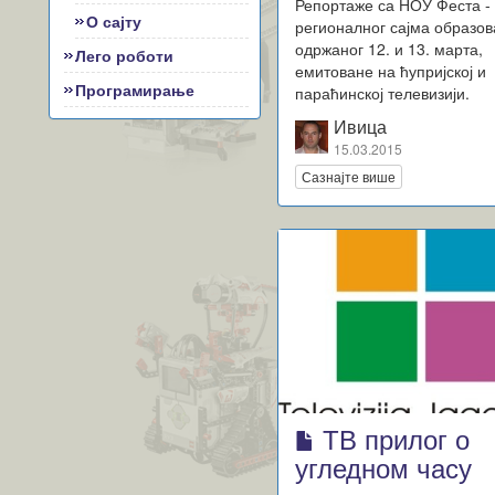
Репортаже са НОУ Феста -
О сајту
регионалног сајма образо
одржаног 12. и 13. марта,
Лего роботи
емитоване на ћупријској и
Програмирање
параћинској телевизији.
Ивица
15.03.2015
Сазнајте више
ТВ прилог о
угледном часу