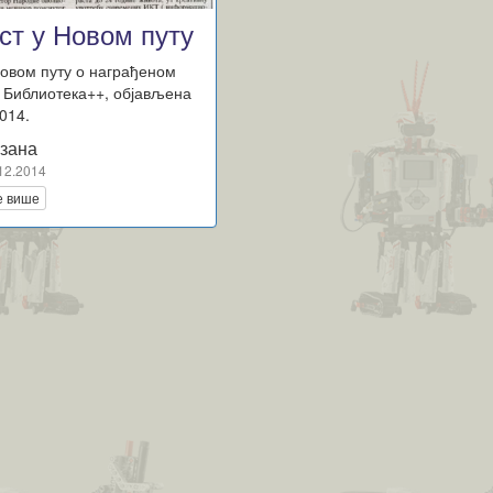
ст у Новом путу
Новом путу о награђеном
у Библиотека++, објављена
2014.
зана
12.2014
е више