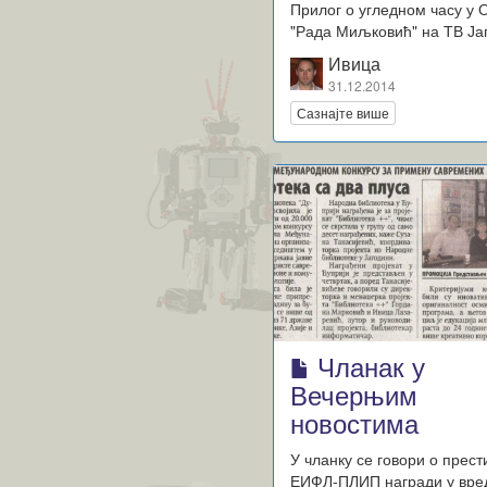
Прилог о угледном часу у
"Рада Миљковић" на ТВ Ја
Ивица
31.12.2014
Сазнајте више
Чланак у
Вечерњим
новостима
У чланку се говори о прест
ЕИФЛ-ПЛИП награди у вре