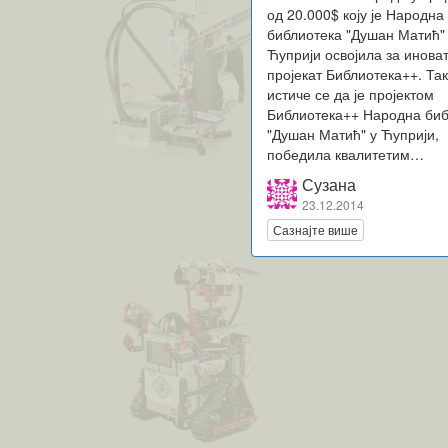
од 20.000$ коју је Народна
библиотека "Душан Матић"
Ћуприји освојила за инова
пројекат Библиотека++. Та
истиче се да је пројектом
Библиотека++ Народна биб
"Душан Матић" у Ћуприји,
победила квалитетим…
Сузана
23.12.2014
Сазнајте више