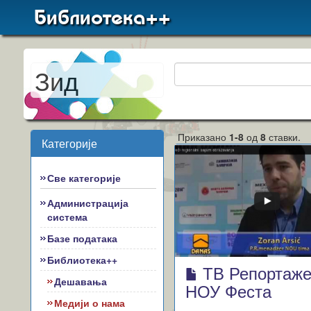
Библиотека++
Зид
Приказано
1-8
од
8
ставки.
Категорије
Све категорије
Администрација
система
Базе података
Библиотека++
ТВ Репортаже
Дешавања
НОУ Феста
Медији о нама