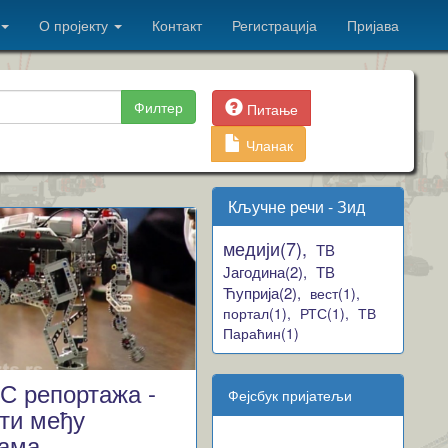
О пројекту
Контакт
Регистрација
Пријава
Филтер
Питање
Чланак
Кључне речи - Зид
медији(7),
ТВ
Јагодина(2),
ТВ
Ћуприја(2),
вест(1),
портал(1),
РТС(1),
ТВ
Параћин(1)
С репортажа -
Фејсбук пријатељи
ти међу
ама