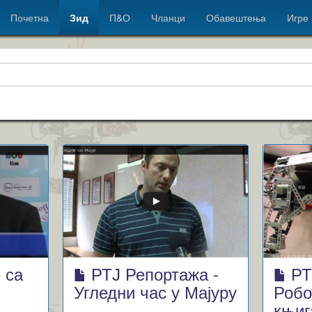
Почетна
Зид
П&О
Чланци
Обавештења
Игре
 са
РТЈ Репортажа -
РТ
Угледни час у Мајуру
Робо
књиг