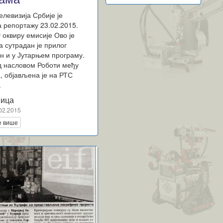
елевизија Србије је
а репортажу 23.02.2015.
у оквиру емисије Ово је
а сутрадан је прилог
н и у Јутарњем програму.
д насловом Роботи међу
, објављена је на РТС
у.
ица
02.2015
е више