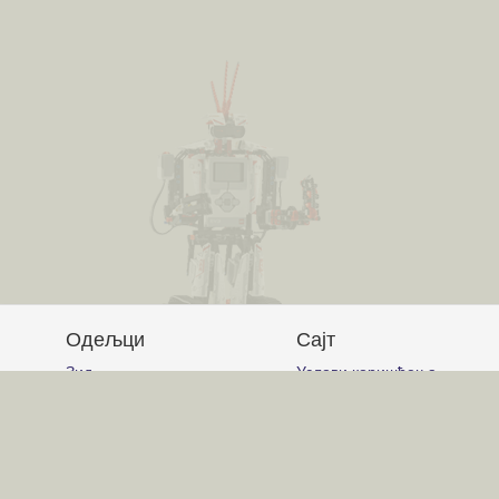
Одељци
Сајт
Зид
Услови коришћења
Питања и одговори
Постављање питања
Чланци
Писање одговора
Обавештења
Писање чланака
Гласање
Писање коментара