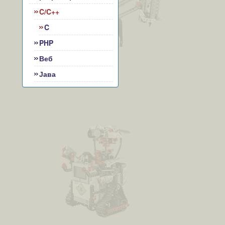
C/C++
C
PHP
Веб
Јава