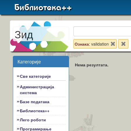
Библиотека++
Зид
Ознака
: validation
Категорије
Нема резултата.
Све категорије
Администрација
система
Базе података
Библиотека++
Лего роботи
Програмирање