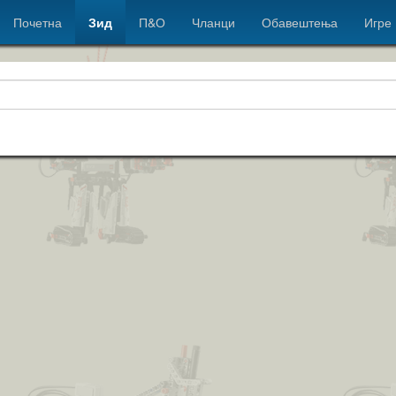
Почетна
Зид
П&О
Чланци
Обавештења
Игре