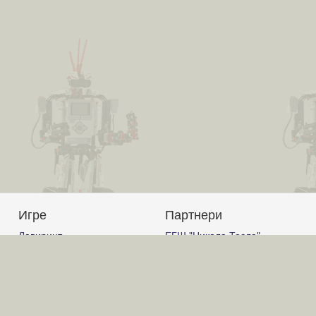
Игре
Партнери
Лавиринт
ЕГШ "Никола Тесла"
Авион
Јагодина
Корњачина графика
Гимназија Ћуприја
Графички калкулатор
Гимназија "Светозар
Слагалица
Марковић" Јагодина
Код
ОШ "Вук Караџић" Ћуприја