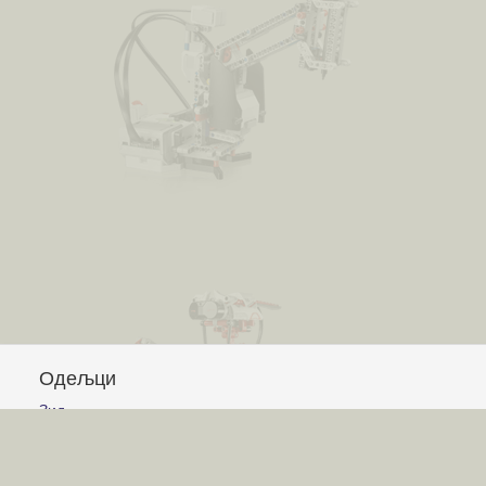
Одељци
Зид
Питања и одговори
Чланци
Обавештења