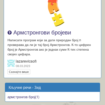
Армстронгови бројеви
Написати програм који за дати природан број n
проверава да ли је тај број Армстронгов. К-то цифрен
број је Армстронгов ако је једнак суми К-тих степена
својих цифара.
lazarevicsofi
08.03.2023
Сазнајте више
Кључне речи - Зид
армстронгов број(1)