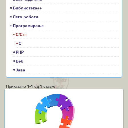
Библиотека++
Лего роботи
Програмирање
C/C++
C
PHP
Веб
Јава
Приказано
1-1
од
1
ставке.