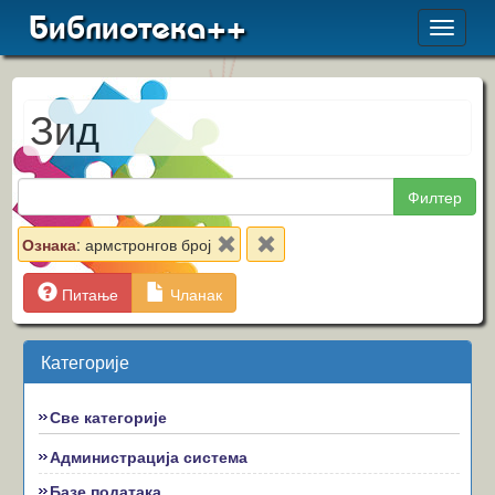
Библиотека++
Toggle
navigat
Зид
Филтер
Ознака
: армстронгов број
Питање
Чланак
Категорије
Све категорије
Администрација система
Базе података