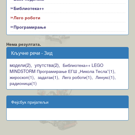
Библиотека++
Лего роботи
Програмирање
Нема резултата.
Кључне речи - Зид
модели(2),
упутства(2),
Библиотека++ LEGO
MINDSTORM Програмирање ЕГШ „Никола Тесла”(1),
жироскоп(1),
задатак(1),
Лего роботи(1),
Линукс(1),
радионица(1)
Фејсбук пријатељи