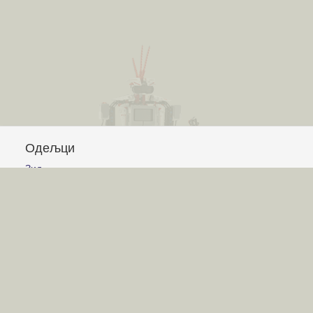
Одељци
Зид
Питања и одговори
Чланци
Обавештења
Сајт
Услови коришћења
Постављање питања
Писање одговора
Писање чланака
Гласање