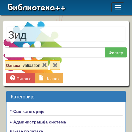
Библиотека++
Toggle
navigat
Зид
Филтер
Ознака
: validation
Питање
Чланак
Категорије
Све категорије
Администрација система
Базе података