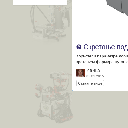
Скретање под
Користећи параметре добиј
кретањем формира путање у
Ивица
05.01.2015
Сазнајте више