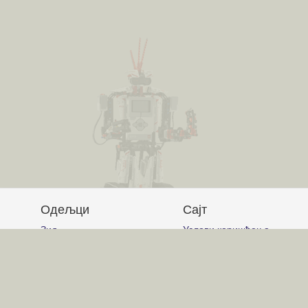
Одељци
Сајт
Зид
Услови коришћења
Питања и одговори
Постављање питања
Чланци
Писање одговора
Обавештења
Писање чланака
Гласање
Писање коментара