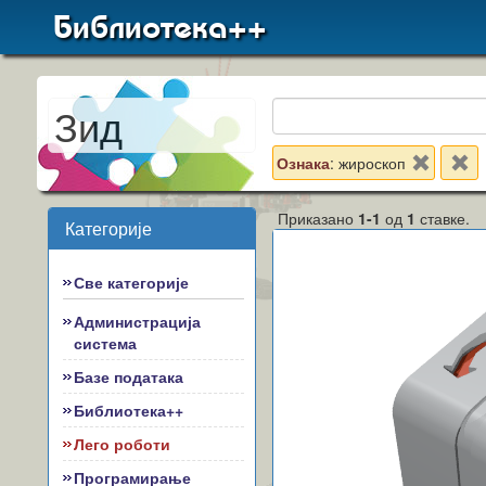
Библиотека++
Зид
Ознака
: жироскоп
Приказано
1-1
од
1
ставке.
Категорије
Све категорије
Администрација
система
Базе података
Библиотека++
Лего роботи
Програмирање