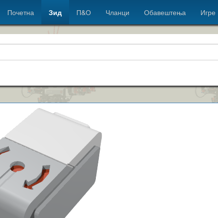
Почетна
Зид
П&О
Чланци
Обавештења
Игре