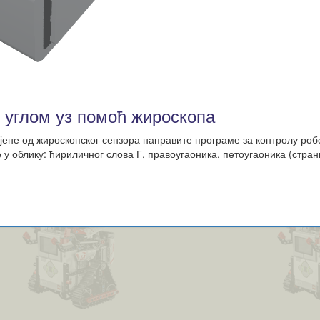
 углом уз помоћ жироскопа
ене од жироскопског сензора направите програме за контролу робо
 облику: ћириличног слова Г, правоугаоника, петоугаоника (страни