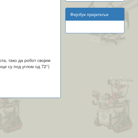
Фејсбук пријатељи
та, тако да робот својим
це су под углом од 72°)