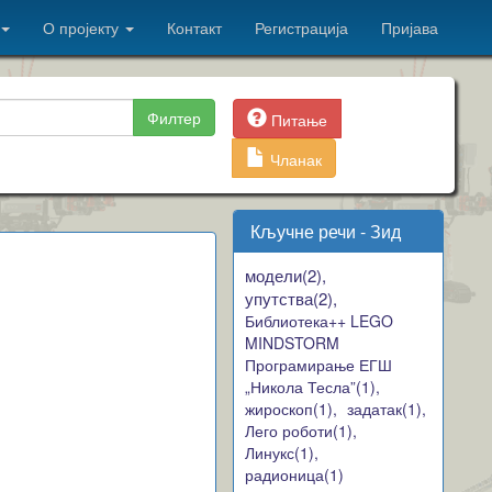
О пројекту
Контакт
Регистрација
Пријава
Филтер
Питање
Чланак
Кључне речи - Зид
модели(2),
упутства(2),
Библиотека++ LEGO
MINDSTORM
Програмирање ЕГШ
„Никола Тесла”(1),
жироскоп(1),
задатак(1),
Лего роботи(1),
Линукс(1),
радионица(1)