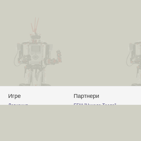
Игре
Партнери
Лавиринт
ЕГШ "Никола Тесла"
Авион
Јагодина
Корњачина графика
Гимназија Ћуприја
Графички калкулатор
Гимназија "Светозар
Слагалица
Марковић" Јагодина
Код
ОШ "Вук Караџић" Ћуприја