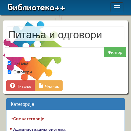
Библиотека++
Toggle
navigat
Питања и одговори
Филтер
Питања
Одговори
Питање
Чланак
Категорије
Све категорије
Администрација система