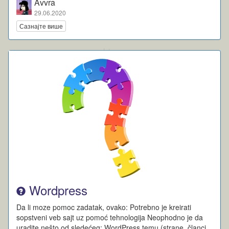
Avvra
29.06.2020
Сазнајте више
Wordpress
Da li moze pomoc zadatak, ovako: Potrebno je kreirati
sopstveni veb sajt uz pomoć tehnologija Neophodno je da
uradite nešto od sledećeg: WordPress temu (strane, članci,