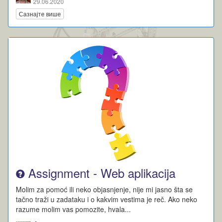
29.06.2020
Сазнајте више
Assignment - Web aplikacija
Molim za pomoć ili neko objasnjenje, nije mi jasno šta se
tačno traži u zadataku i o kakvim vestima je reč. Ako neko
razume molim vas pomozite, hvala...