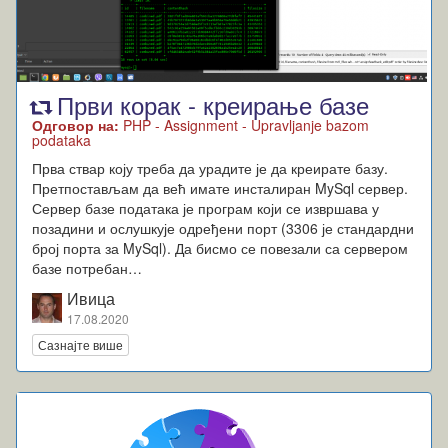
Први корак - креирање базе
Одговор на:
PHP - Assignment - Upravljanje bazom
podataka
Прва ствар коју треба да урадите је да креирате базу.
Претпостављам да већ имате инсталиран MySql сервер.
Сервер базе података је програм који се извршава у
позадини и ослушкује одређени порт (3306 је стандардни
број порта за MySql). Да бисмо се повезали са сервером
базе потребан…
Ивица
17.08.2020
Сазнајте више