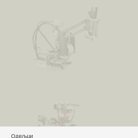
Одељци