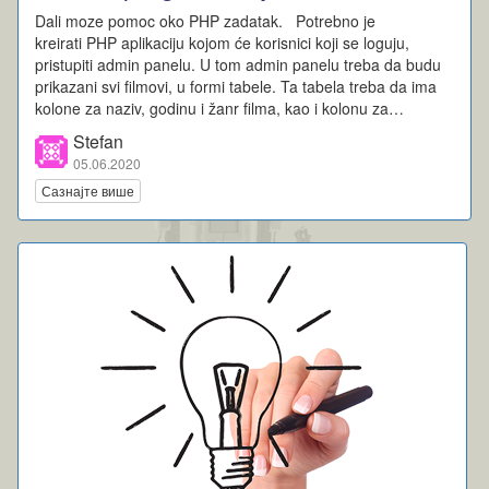
Dali moze pomoc oko PHP zadatak. Potrebno je
kreirati PHP aplikaciju kojom će korisnici koji se loguju,
pristupiti admin panelu. U tom admin panelu treba da budu
prikazani svi filmovi, u formi tabele. Ta tabela treba da ima
kolone za naziv, godinu i žanr filma, kao i kolonu za…
Stefan
05.06.2020
Сазнајте више