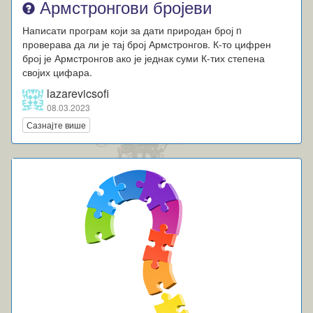
Армстронгови бројеви
Написати програм који за дати природан број n
проверава да ли је тај број Армстронгов. К-то цифрен
број је Армстронгов ако је једнак суми К-тих степена
својих цифара.
lazarevicsofi
08.03.2023
Сазнајте више