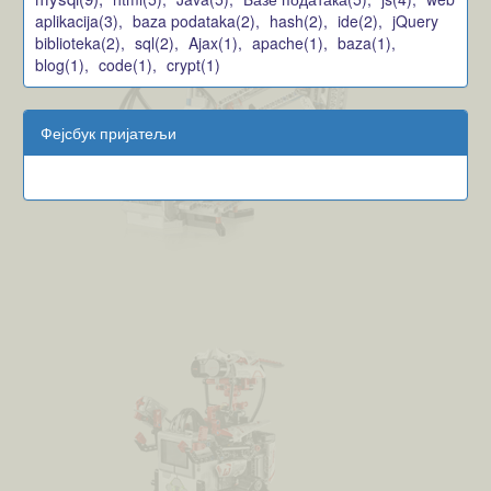
aplikacija(3),
baza podataka(2),
hash(2),
ide(2),
jQuery
biblioteka(2),
sql(2),
Ajax(1),
apache(1),
baza(1),
blog(1),
code(1),
crypt(1)
Фејсбук пријатељи