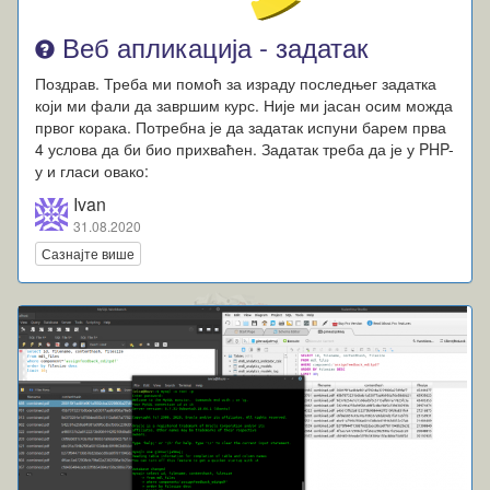
Веб апликација - задатак
Поздрав. Треба ми помоћ за израду последњег задатка
који ми фали да завршим курс. Није ми јасан осим можда
првог корака. Потребна је да задатак испуни барем прва
4 услова да би био прихваћен. Задатак треба да је у PHP-
у и гласи овако:
Ivan
31.08.2020
Сазнајте више