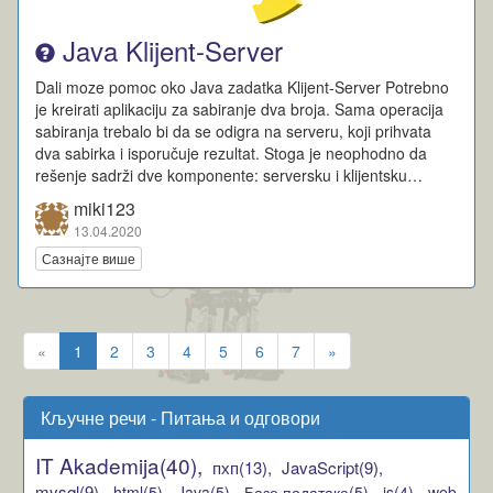
Java Klijent-Server
Dali moze pomoc oko Java zadatka Klijent-Server Potrebno
je kreirati aplikaciju za sabiranje dva broja. Sama operacija
sabiranja trebalo bi da se odigra na serveru, koji prihvata
dva sabirka i isporučuje rezultat. Stoga je neophodno da
rešenje sadrži dve komponente: serversku i klijentsku…
miki123
13.04.2020
Сазнајте више
«
1
2
3
4
5
6
7
»
Кључне речи - Питања и одговори
IT Akademija(40),
пхп(13),
JavaScript(9),
mysql(9),
html(5),
Java(5),
Базе података(5),
js(4),
web