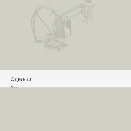
Одељци
Зид
Питања и одговори
Чланци
Обавештења
Сајт
Услови коришћења
Постављање питања