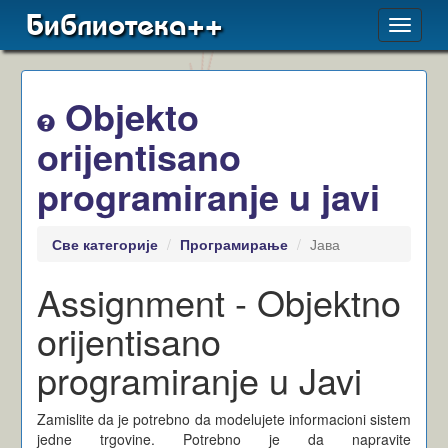
Библиотека++
Toggle
navigat
Objekto
orijentisano
programiranje u javi
Све категорије
Програмирање
Јава
Assignment - Objektno
orijentisano
programiranje u Javi
Zamislite da je potrebno da modelujete informacioni sistem
jedne trgovine. Potrebno je da napravite