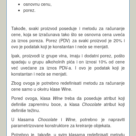
osnovnu cenu,
porez.
Takođe, svaki proizvod poseduje i metodu za računanje
cene, koja se izračunava tako što se osnovna cena uveća
za iznos poreza. Porez (PDV) za svaki proizvod je 20% i
ovo je podatak koji je konstantan i neće se menjati.
Ipak, proizvodi iz grupe vina, imaju i dodatni porez, pošto
spadaju u grupu alkoholnih pića i on iznosi 10% od cene
već uvećane za iznos PDV-a. I ovo je podatak koji je
konstantan i neće se menjati.
Zbog ovoga je potrebno redefinisati metodu za računanje
cene samo u okviru klase Wine.
Pored ovoga, klasa
Wine
treba da poseduje atribut koji
definiše zapreminu boce, a klasa
Chocolate
atribut koji
definiše težinu.
U klasama
Chocolate
i
Wine
, potrebno je napraviti
parametrizovane konstruktore za kreiranje objekata.
Potrebno je, takođe, u svim klasama redefinisati metodu