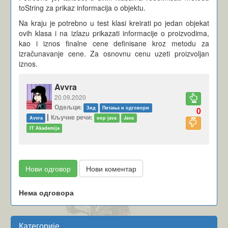
toString za prikaz informacija o objektu.
Na kraju je potrebno u test klasi kreirati po jedan objekat
ovih klasa i na izlazu prikazati informacije o proizvodima,
kao i iznos finalne cene definisane kroz metodu za
izračunavanje cene. Za osnovnu cenu uzeti proizvoljan
iznos.
Avvra
20.09.2020
Одељци:
Зид
Питања и одговори
0
|
Кључне речи:
Avvra
oop java
Java
IT Akademija
Нови одговор
Нови коментар
Нема одговора
Категорије