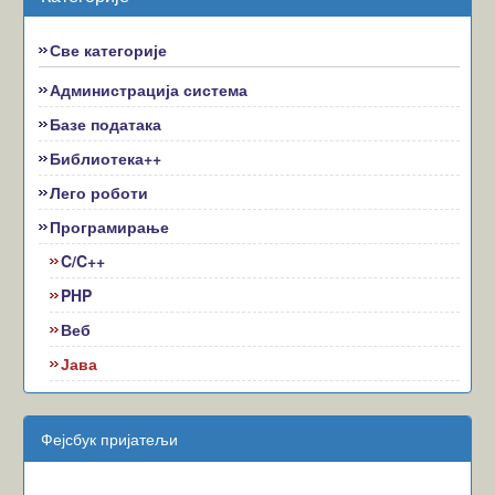
Све категорије
Администрација система
Базе података
Библиотека++
Лего роботи
Програмирање
C/C++
PHP
Веб
Јава
Фејсбук пријатељи