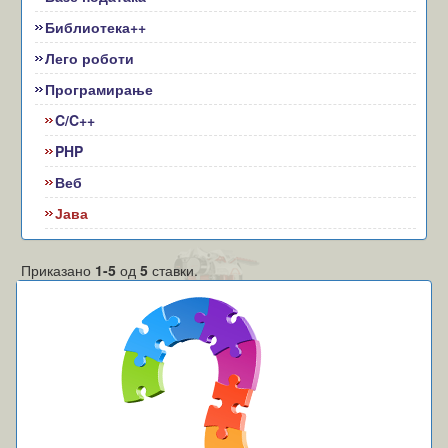
Библиотека++
Лего роботи
Програмирање
C/C++
PHP
Веб
Јава
Приказано
1-5
од
5
ставки.