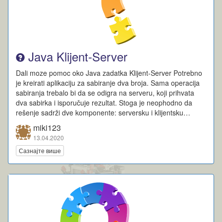
Java Klijent-Server
Dali moze pomoc oko Java zadatka Klijent-Server Potrebno
je kreirati aplikaciju za sabiranje dva broja. Sama operacija
sabiranja trebalo bi da se odigra na serveru, koji prihvata
dva sabirka i isporučuje rezultat. Stoga je neophodno da
rešenje sadrži dve komponente: serversku i klijentsku…
miki123
13.04.2020
Сазнајте више