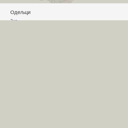
Одељци
Зид
Питања и одговори
Чланци
Обавештења
Сајт
Услови коришћења
Постављање питања
Писање одговора
Писање чланака
Гласање
Писање коментара
Игре
Лавиринт
Авион
Корњачина графика
Графички калкулатор
Слагалица