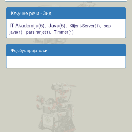
Кључне речи - Зид
IT Akademija(5),
Java(5),
Klijent-Server(1),
oop
java(1),
parsiranje(1),
Timmer(1)
Фејсбук пријатељи