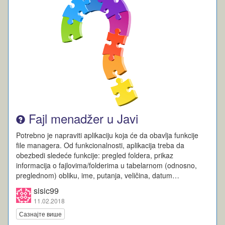
Fajl menadžer u Javi
Potrebno je napraviti aplikaciju koja će da obavlja funkcije
file managera. Od funkcionalnosti, aplikacija treba da
obezbedi sledeće funkcije: pregled foldera, prikaz
informacija o fajlovima/folderima u tabelarnom (odnosno,
preglednom) obliku, ime, putanja, veličina, datum…
sisic99
11.02.2018
Сазнајте више