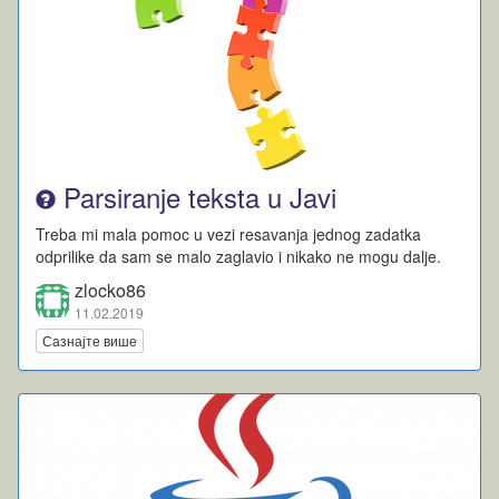
Parsiranje teksta u Javi
Treba mi mala pomoc u vezi resavanja jednog zadatka
odprilike da sam se malo zaglavio i nikako ne mogu dalje.
zlocko86
11.02.2019
Сазнајте више