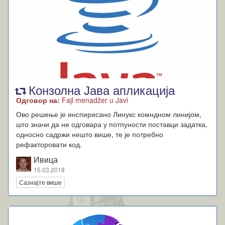
Конзолна Јава апликација
Одговор на:
Fajl menadžer u Javi
Ово решење је инспирисано Линукс комндном линијом,
што значи да не одговара у потпуности поставци задатка,
односно садржи нешто више, те је потребно
рефакторовати код.
Ивица
15.03.2018
Сазнајте више