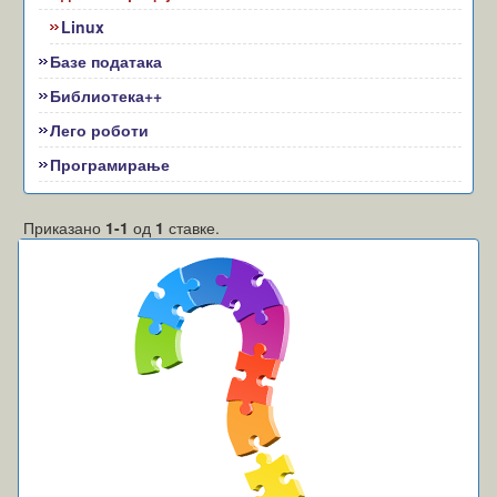
Linux
Базе података
Библиотека++
Лего роботи
Програмирање
Приказано
1-1
од
1
ставке.