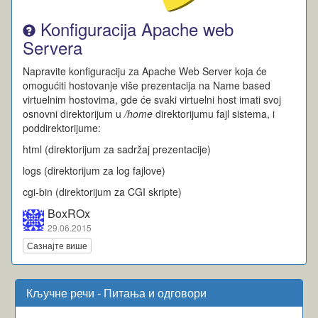
Konfiguracija Apache web
Servera
Napravite konfiguraciju za Apache Web Server koja će
omogućiti hostovanje više prezentacija na Name based
virtuelnim hostovima, gde će svaki virtuelni host imati svoj
osnovni direktorijum u
/home
direktorijumu fajl sistema, i
poddirektorijume:
html (direktorijum za sadržaj prezentacije)
logs (direktorijum za log fajlove)
cgi-bin (direktorijum za CGI skripte)
BoxROx
29.06.2015
Сазнајте више
Кључне речи - Питања и одговори