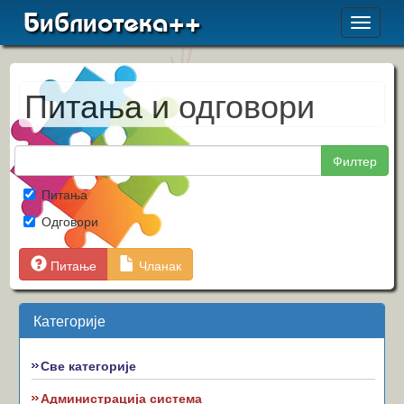
Библиотека++
Toggle
navigat
Питања и одговори
Филтер
Питања
Одговори
Питање
Чланак
Категорије
Све категорије
Администрација система