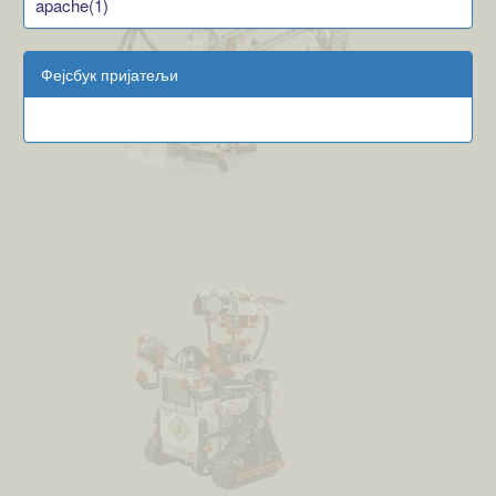
apache(1)
Фејсбук пријатељи