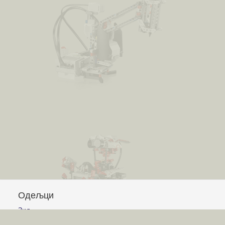
Одељци
Зид
Питања и одговори