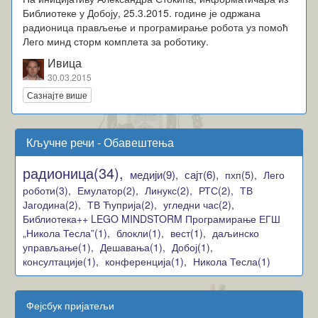
Библиотеке у Добоју, 25.3.2015. године је одржана
радионица прављење и програмирање робота уз помоћ
Лего минд сторм комплета за роботику.
Ивица
30.03.2015
Сазнајте више
Кључне речи - Обавештења
радионица(34),
медији(9),
сајт(6),
пхп(5),
Лего
роботи(3),
Емулатор(2),
Линукс(2),
РТС(2),
ТВ
Јагодина(2),
ТВ Ћуприја(2),
угледни час(2),
Библиотека++ LEGO MINDSTORM Програмирање ЕГШ
„Никола Тесла”(1),
блокли(1),
вест(1),
даљинско
управљање(1),
Дешавања(1),
Добој(1),
консултације(1),
конференција(1),
Никола Тесла(1)
Фејсбук пријатељи