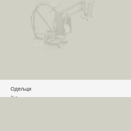
Одељци
Зид
Питања и одговори
Чланци
Обавештења
Сајт