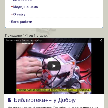
Медији о нама
О сајту
Лего роботи
Приказано
1-1
од
1
ставке.
Библиотека++ у Добоју
На иницијативу Александра Стокића, информатичара из