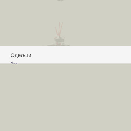
Одељци
Зид
Питања и одговори
Чланци
Обавештења
Сајт
Услови коришћења
Постављање питања
Писање одговора
Писање чланака
Гласање
Писање коментара