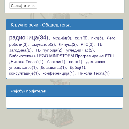
Сазнајте више
Кључне речи - Обавештења
радионица(34),
медији(9),
сајт(6),
пхп(5),
Лего
роботи(3),
Емулатор(2),
Линукс(2),
РТС(2),
ТВ
Јагодина(2),
ТВ Ћуприја(2),
угледни час(2),
Библиотека++ LEGO MINDSTORM Програмирање ЕГШ
„Никола Тесла”(1),
блокли(1),
вест(1),
даљинско
управљање(1),
Дешавања(1),
Добој(1),
консултације(1),
конференција(1),
Никола Тесла(1)
Фејсбук пријатељи