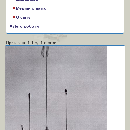
Медији о нама
О сајту
Лего роботи
Приказано
1-1
од
1
ставке.