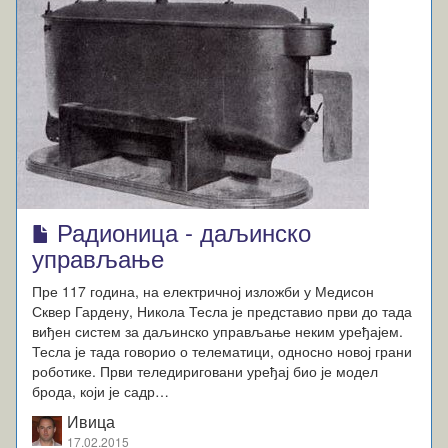
Радионица - даљинско
управљање
Пре 117 година, на електричној изложби у Медисон
Сквер Гардену, Никола Тесла је представио први до тада
виђен систем за даљинско управљање неким уређајем.
Тесла је тада говорио о телематици, односно новој грани
роботике. Први теледириговани уређај био је модел
брода, који је садр…
Ивица
17.02.2015