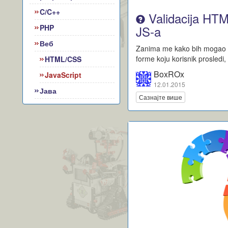
C/C++
Validacija HT
PHP
JS-a
Веб
Zanima me kako bih mogao da
forme koju korisnik prosledi
HTML/CSS
BoxROx
JavaScript
12.01.2015
Јава
Сазнајте више