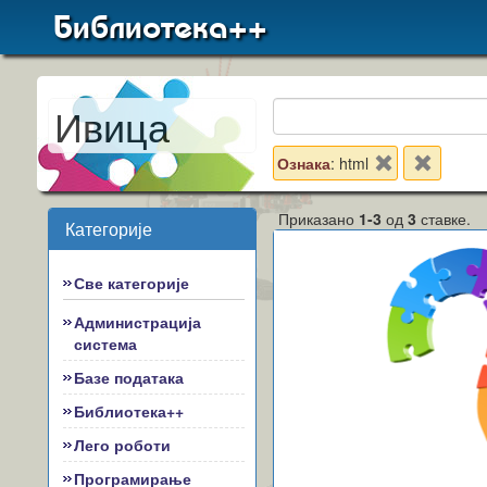
Библиотека++
Ивица
Ознака
: html
Приказано
1-3
од
3
ставке.
Категорије
Све категорије
Администрација
система
Базе података
Библиотека++
Лего роботи
Програмирање