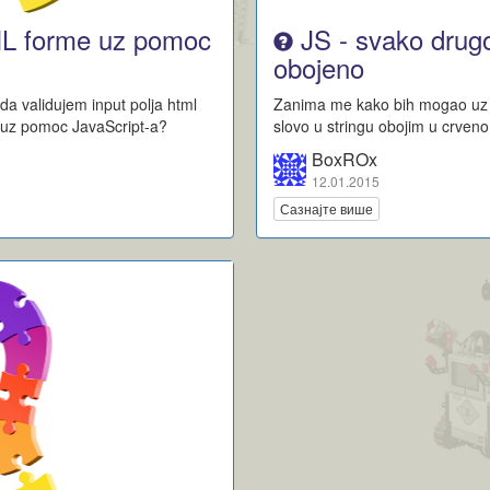
ML forme uz pomoc
JS - svako drugo
obojeno
 validujem input polja html
Zanima me kako bih mogao uz
, uz pomoc JavaScript-a?
slovo u stringu obojim u crven
BoxROx
12.01.2015
Сазнајте више