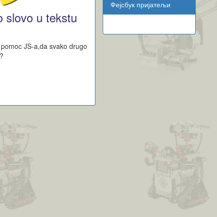
Фејсбук пријатељи
 slovo u tekstu
 pomoc JS-a,da svako drugo
o?