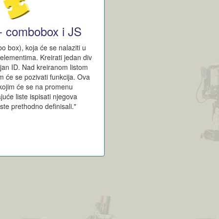
 - combobox i JS
bo box), koja će se nalaziti u
 elementima. Kreirati jedan div
ljan ID. Nad kreiranom listom
im će se pozivati funkcija. Ova
d kojim će se na promenu
će liste ispisati njegova
ste prethodno definisali."