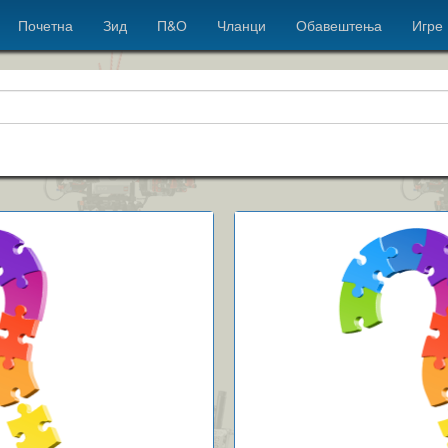
Почетна
Зид
П&О
Чланци
Обавештења
Игре