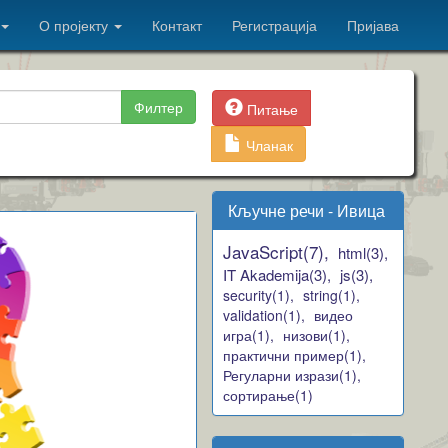
О пројекту
Контакт
Регистрација
Пријава
Филтер
Питање
Чланак
Кључне речи - Ивица
JavaScript(7),
html(3),
IT Akademija(3),
js(3),
security(1),
string(1),
validation(1),
видео
игра(1),
низови(1),
практични пример(1),
Регуларни изрази(1),
сортирање(1)