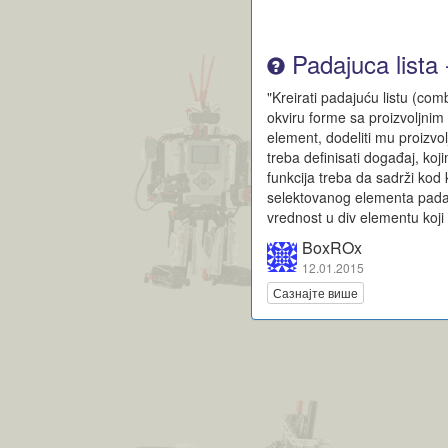
Padajuca lista
"Kreirati padajuću listu (com
okviru forme sa proizvoljnim
element, dodeliti mu proizvo
treba definisati događaj, koj
funkcija treba da sadrži ko
selektovanog elementa padaju
vrednost u div elementu koji 
BoxROx
12.01.2015
Сазнајте више