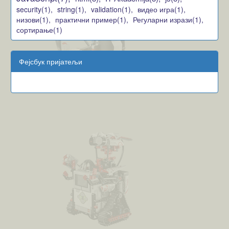
security(1),
string(1),
validation(1),
видео игра(1),
низови(1),
практични пример(1),
Регуларни изрази(1),
сортирање(1)
Фејсбук пријатељи