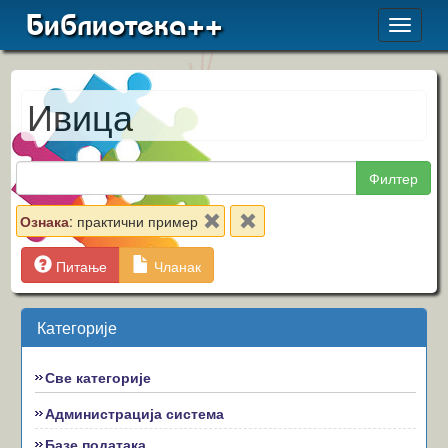
Библиотека++
Toggle
navigat
Ивица
Филтер
Ознака
: практични пример
Питање
Чланак
Категорије
Све категорије
Администрација система
Базе података