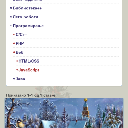
Библиотека++
Лего роботи
Програмирање
C/C++
PHP
Веб
HTML/CSS
JavaScript
Јава
Приказано
1-1
од
1
ставке.