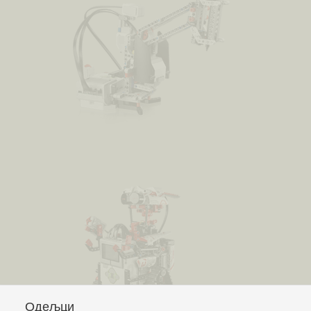
Одељци