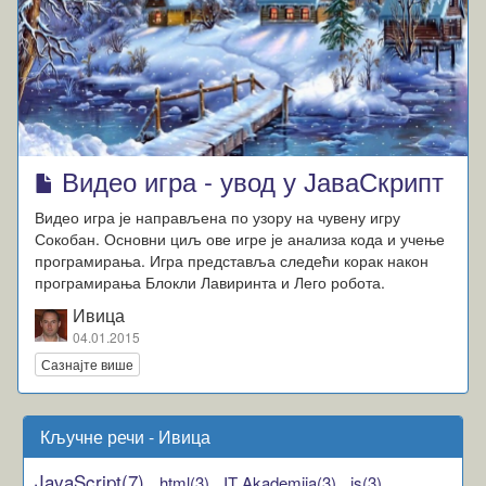
Видео игра - увод у ЈаваСкрипт
Видео игра је направљена по узору на чувену игру
Сокобан. Основни циљ ове игре је анализа кода и учење
програмирања. Игра представља следећи корак након
програмирања Блокли Лавиринта и Лего робота.
Ивица
04.01.2015
Сазнајте више
Кључне речи - Ивица
JavaScript(7),
html(3),
IT Akademija(3),
js(3),