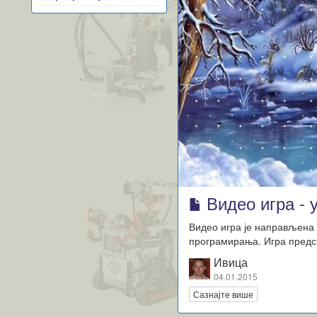
Видео игра - 
Видео игра је направљена 
програмирања. Игра предс
Ивица
04.01.2015
Сазнајте више