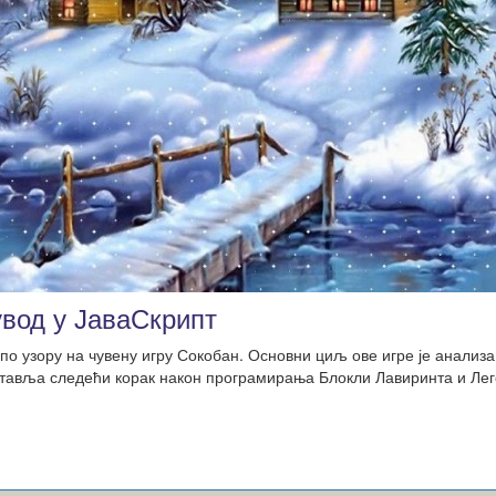
увод у ЈаваСкрипт
по узору на чувену игру Сокобан. Основни циљ ове игре је анализа
тавља следећи корак након програмирања Блокли Лавиринта и Лег