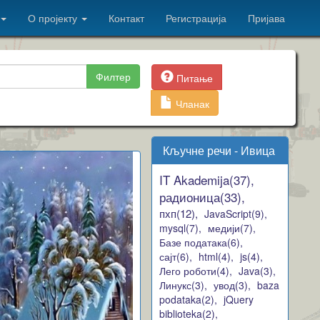
О пројекту
Контакт
Регистрација
Пријава
Филтер
Питање
Чланак
Кључне речи - Ивица
IT Akademija(37),
радионица(33),
пхп(12),
JavaScript(9),
mysql(7),
медији(7),
Базе података(6),
сајт(6),
html(4),
js(4),
Лего роботи(4),
Java(3),
Линукс(3),
увод(3),
baza
podataka(2),
jQuery
biblioteka(2),