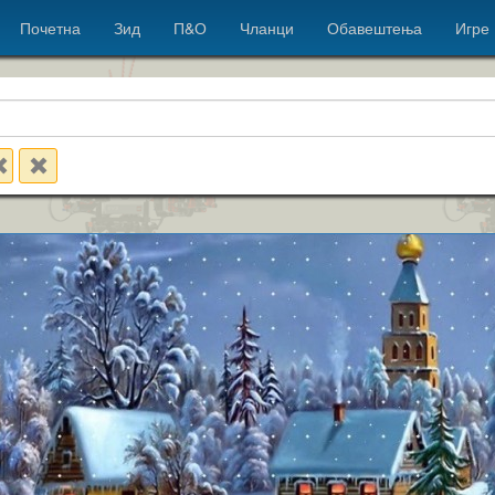
Почетна
Зид
П&О
Чланци
Обавештења
Игре