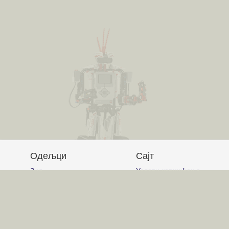
Одељци
Сајт
Зид
Услови коришћења
Питања и одговори
Постављање питања
Чланци
Писање одговора
Обавештења
Писање чланака
Гласање
Писање коментара