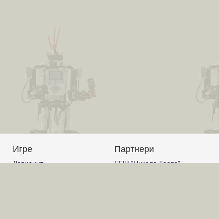
Игре
Партнери
Лавиринт
ЕГШ "Никола Тесла"
Авион
Јагодина
Корњачина графика
Гимназија Ћуприја
Графички калкулатор
Гимназија "Светозар
Слагалица
Марковић" Јагодина
Код
ОШ "Вук Караџић" Ћуприја