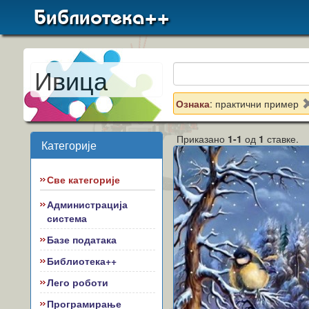
Библиотека++
Ивица
Ознака
: практични пример
Приказано
1-1
од
1
ставке.
Категорије
Све категорије
Администрација
система
Базе података
Библиотека++
Лего роботи
Програмирање