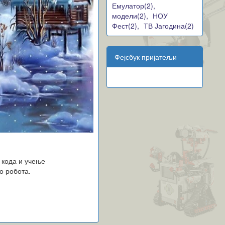
Емулатор(2),
модели(2),
НОУ
Фест(2),
ТВ Јагодина(2)
Фејсбук пријатељи
 кода и учење
о робота.