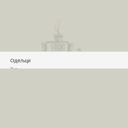
Одељци
Зид
Питања и одговори
Чланци
Обавештења
Сајт
Услови коришћења
Постављање питања
Писање одговора
Писање чланака
Гласање