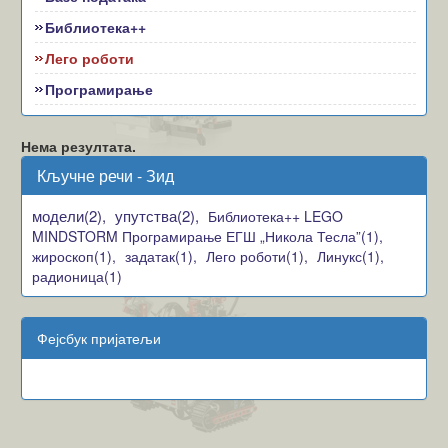
Библиотека++
Лего роботи
Програмирање
Нема резултата.
Кључне речи - Зид
модели(2),
упутства(2),
Библиотека++ LEGO
MINDSTORM Програмирање ЕГШ „Никола Тесла”(1),
жироскоп(1),
задатак(1),
Лего роботи(1),
Линукс(1),
радионица(1)
Фејсбук пријатељи