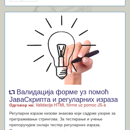
Валидација форме уз помоћ
ЈаваСкрипта и регуларних израза
Одговор на:
Validacija HTML forme uz pomoc JS-a
Регуларни изрази низови знакова који садрже узорке за
претраживање стрингова. За тестирање и учење
препоручујем онлајн тестер регуларних израза.