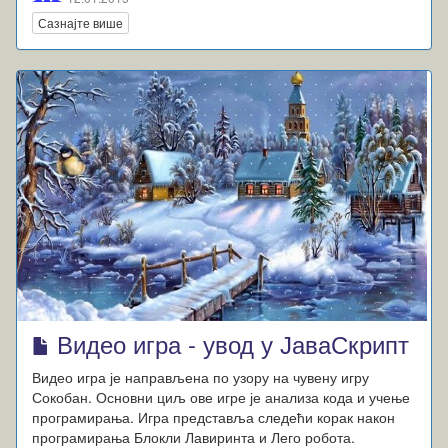
Сазнајте више
Видео игра - увод у ЈаваСкрипт
Видео игра је направљена по узору на чувену игру
Сокобан. Основни циљ ове игре је анализа кода и учење
програмирања. Игра представља следећи корак након
програмирања Блокли Лавиринта и Лего робота.