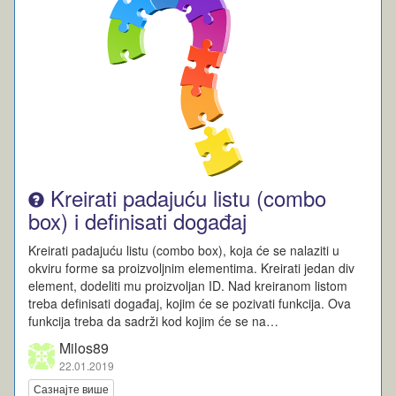
Kreirati padajuću listu (combo
box) i definisati događaj
Kreirati padajuću listu (combo box), koja će se nalaziti u
okviru forme sa proizvoljnim elementima. Kreirati jedan div
element, dodeliti mu proizvoljan ID. Nad kreiranom listom
treba definisati događaj, kojim će se pozivati funkcija. Ova
funkcija treba da sadrži kod kojim će se na…
Milos89
22.01.2019
Сазнајте више