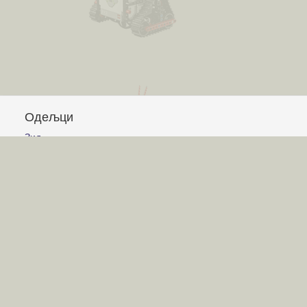
Одељци
Зид
Питања и одговори
Чланци
Обавештења
Сајт
Услови коришћења
Постављање питања
Писање одговора
Писање чланака
Гласање
Писање коментара
Игре