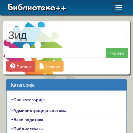
Библиотека++
Toggle
navigat
Зид
Филтер
Питање
Чланак
Категорије
Све категорије
Администрација система
Базе података
Библиотека++