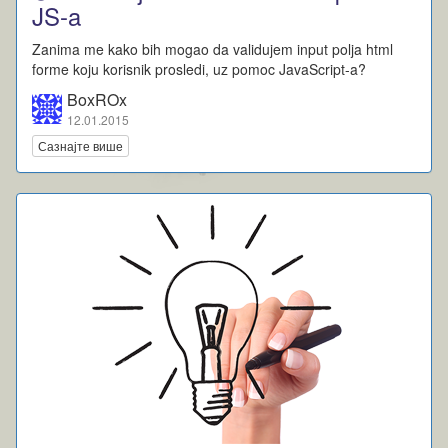
JS-a
Zanima me kako bih mogao da validujem input polja html
forme koju korisnik prosledi, uz pomoc JavaScript-a?
BoxROx
12.01.2015
Сазнајте више