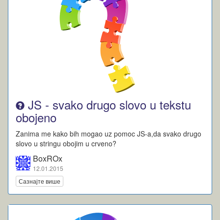
JS - svako drugo slovo u tekstu
obojeno
Zanima me kako bih mogao uz pomoc JS-a,da svako drugo
slovo u stringu obojim u crveno?
BoxROx
12.01.2015
Сазнајте више