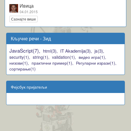
Ивица
04.01.2015
Сазнајте више
Кључне речи - Зид
JavaScript(7),
html(3),
IT Akademija(3),
js(3),
security(1),
string(1),
validation(1),
видео игра(1),
низови(1),
практични пример(1),
Регуларни изрази(1),
сортирање(1)
Фејсбук пријатељи