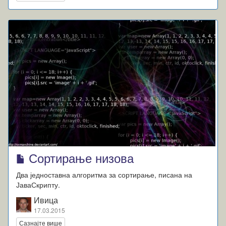
Сортирање низова
Два једноставна алгоритма за сортирање, писана на
ЈаваСкрипту.
Ивица
17.03.2015
Сазнајте више