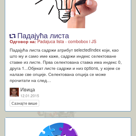
Падајућа листа
Одговор на:
Padajuca lista - combobox i JS
Падајућа листа садржи атрибут selectedIndex који, као
што му и само име каже, садржи индекс селектоване
ставке из листе. Прва селектована ставка има индекс 0,
друга 1...Објекат листе садржи и низ options, у којем се
налазе све опције. Селектована опција се може
прочитати на след…
Ивица
12.01.2015
Сазнајте више