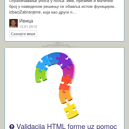
Ограничавање уноса у поља: име, презиме и матични
број у наведеном решењу се обавља истом функцијом,
izbaciZabranjene, која као други п…
Ивица
13.01.2015
Сазнајте више
Validacija HTML forme uz pomoc