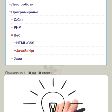
Лего роботи
Програмирање
C/C++
PHP
Веб
HTML/CSS
JavaScript
Јава
Приказано
1-10
од
10
ставки.