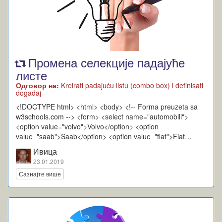
Промена селекције падајуће
листе
Одговор на:
Kreirati padajuću listu (combo box) i definisati
događaj
<!DOCTYPE html> <html> <body> <!-- Forma preuzeta sa
w3schools.com --> <form> <select name="automobili">
<option value="volvo">Volvo</option> <option
value="saab">Saab</option> <option value="fiat">Fiat…
Ивица
23.01.2019
Сазнајте више