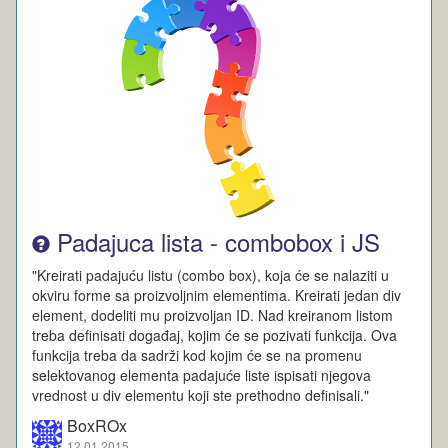
Padajuca lista - combobox i JS
"Kreirati padajuću listu (combo box), koja će se nalaziti u
okviru forme sa proizvoljnim elementima. Kreirati jedan div
element, dodeliti mu proizvoljan ID. Nad kreiranom listom
treba definisati događaj, kojim će se pozivati funkcija. Ova
funkcija treba da sadrži kod kojim će se na promenu
selektovanog elementa padajuće liste ispisati njegova
vrednost u div elementu koji ste prethodno definisali."
BoxROx
12.01.2015