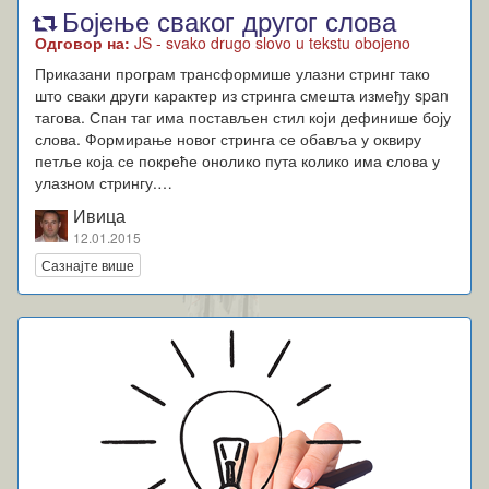
Бојење сваког другог слова
Одговор на:
JS - svako drugo slovo u tekstu obojeno
Приказани програм трансформише улазни стринг тако
што сваки други карактер из стринга смешта између span
тагова. Спан таг има постављен стил који дефинише боју
слова. Формирање новог стринга се обавља у оквиру
петље која се покреће онолико пута колико има слова у
улазном стрингу.…
Ивица
12.01.2015
Сазнајте више