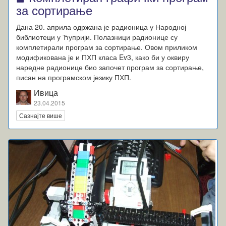
за сортирање
Дана 20. априла одржана је радионица у Народној
библиотеци у Ћуприји. Полазници радионице су
комплетирали програм за сортирање. Овом приликом
модификована је и ПХП класа Ev3, како би у оквиру
наредне радионице био започет програм за сортирање,
писан на програмском језику ПХП.
Ивица
23.04.2015
Сазнајте више