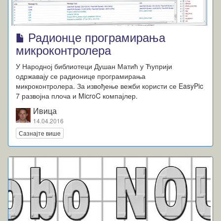
Радионце програмирања
микроконтролера
У Народној библиотеци Душан Матић у Ћуприји
одржавају се радионице програмирања
микроконтролера. За извођење вежби користи се EasyPic
7 развојна плоча и MicroC компајлер.
Ивица
14.04.2016
Сазнајте више