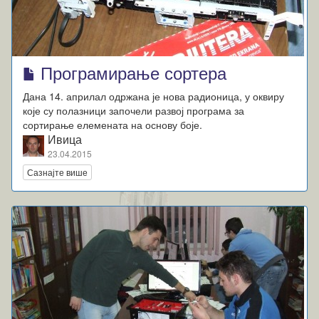
Програмирање сортера
Дана 14. априлал одржана је нова радионица, у оквиру
које су полазници започели развој програма за
сортирање елемената на основу боје.
Ивица
23.04.2015
Сазнајте више