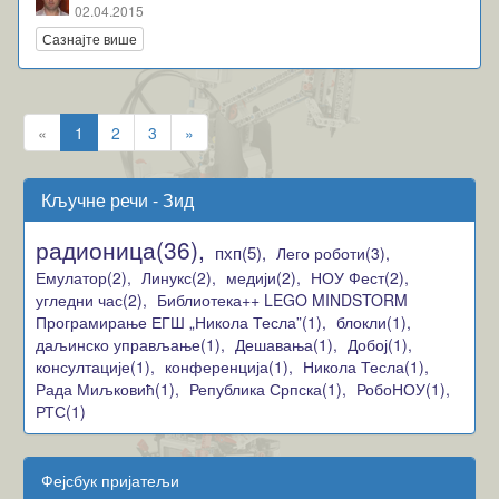
02.04.2015
Сазнајте више
«
1
2
3
»
Кључне речи - Зид
радионица(36),
пхп(5),
Лего роботи(3),
Емулатор(2),
Линукс(2),
медији(2),
НОУ Фест(2),
угледни час(2),
Библиотека++ LEGO MINDSTORM
Програмирање ЕГШ „Никола Тесла”(1),
блокли(1),
даљинско управљање(1),
Дешавања(1),
Добој(1),
консултације(1),
конференција(1),
Никола Тесла(1),
Рада Миљковић(1),
Република Српска(1),
РобоНОУ(1),
РТС(1)
Фејсбук пријатељи