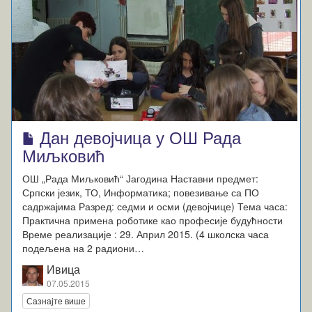
Дан девојчица у ОШ Рада
Миљковић
ОШ „Рада Миљковић“ Јагодина Наставни предмет:
Српски језик, ТО, Информатика; повезивање са ПО
садржајима Разред: седми и осми (девојчице) Тема часа:
Практична примена роботике као професије будућности
Време реализације : 29. Април 2015. (4 школска часа
подељена на 2 радиони…
Ивица
07.05.2015
Сазнајте више