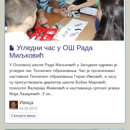
Угледни час у ОШ Рада
Миљковић
У Основној школи Рада Миљковић у Јагодини одржан је
угледни час Техничког образовања. Час је организовао
наставник Техничког образовања Горан Ивковић, а часу
су присуствовали директор школе Бобан Маровић,
психолог Валерија Живковић и наставница српског језика
Маја Лазаревић. У ок…
Ивица
03.04.2015
Сазнајте више