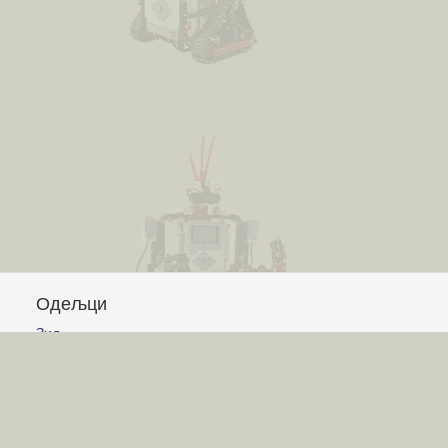
Одељци
Зид
Питања и одговори
Чланци
Обавештења
Сајт