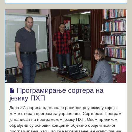
Програмирање сортера на
језику ПХП
Дана 27. априла одржана је радионица у оквиру које је
комплетиран програм за управљање Сортером. Програм
је написан на програмском језику ПХП. Овом приликом
обрађени су основни концепти објектно оријентисаног
програмирања, као што су наслеђивање и енкапсулација.