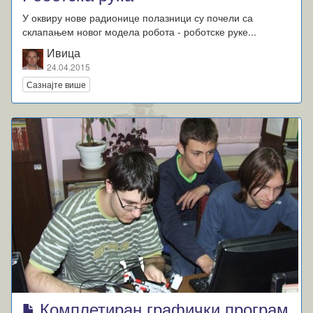
У оквиру нове радионице полазници су почели са
склапањем новог модела робота - роботске руке...
Ивица
24.04.2015
Сазнајте више
Комплетиран графички програм