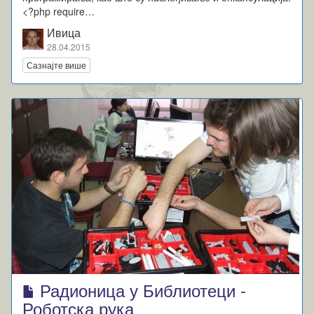
<?php require…
Ивица
28.04.2015
Сазнајте више
Радионица у Библиотеци -
Роботска рука