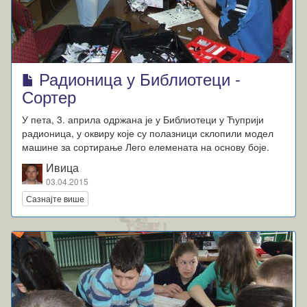
Радионица у Библиотеци -
Сортер
У пета, 3. априла одржана је у Библиотеци у Ћуприји
радионица, у оквиру које су полазници склопили модел
машине за сортирање Лего елемената на основу боје.
Ивица
03.04.2015
Сазнајте више