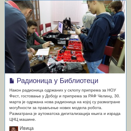
Радионица у Библиотеци
Након радионица одржаних у склопу припрема за НОУ
Фест, гостовање у Добоју и припрема за РАФ Челинџ, 30.
марта је одржана нова радионица на којој су разматране
могућности за прављење нових модела робота.
Разматрана је аутоматска дигитализација књига и израда
ЦНЦ машине.
Ивица