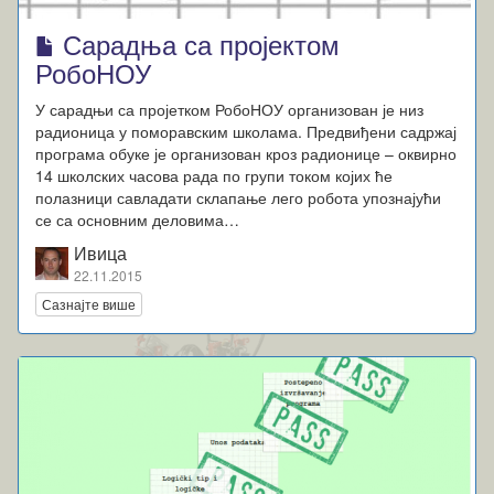
Сарадња са пројектом
РобоНОУ
У сарадњи са пројетком РобоНОУ организован је низ
радионица у поморавским школама. Предвиђени садржај
програма обуке је организован кроз радионице – оквирно
14 школских часова рада по групи током којих ће
полазници савладати склапање лего робота упознајући
се са основним деловима…
Ивица
22.11.2015
Сазнајте више