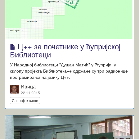
Ц++ за почетнике у ћупријској
Библиотеци
У Народној библиотеци "Душан Матић" у Ћуприји, у
склопу пројекта Библиотека++ одржане су три радионице
програмирања на језику Ц++.
Ивица
22.11.2015
Сазнајте више