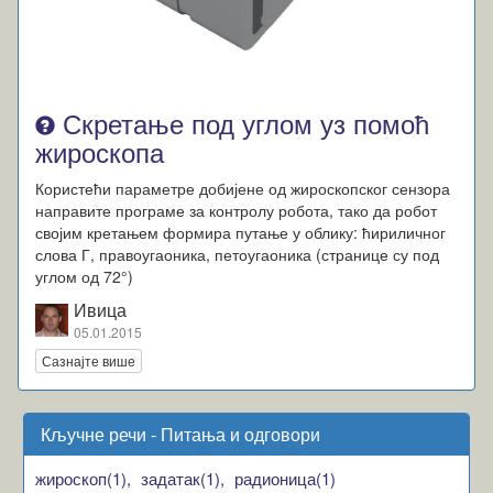
Скретање под углом уз помоћ
жироскопа
Користећи параметре добијене од жироскопског сензора
направите програме за контролу робота, тако да робот
својим кретањем формира путање у облику: ћириличног
слова Г, правоугаоника, петоугаоника (странице су под
углом од 72°)
Ивица
05.01.2015
Сазнајте више
Кључне речи - Питања и одговори
жироскоп(1),
задатак(1),
радионица(1)