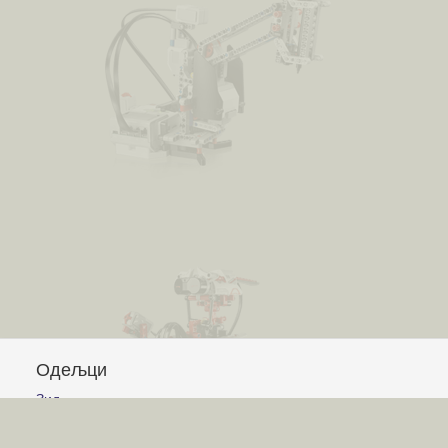
Одељци
Зид
Питања и одговори
Чланци