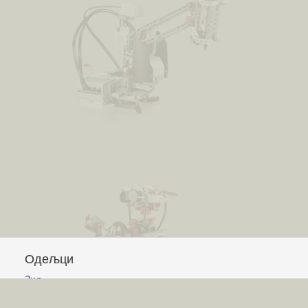
Одељци
Зид
Питања и одговори
Чланци