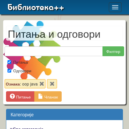
Библиотека++
Toggle
navigat
Питања и одговори
Филтер
Питања
Одговори
Ознака
: oop java
Питање
Чланак
Категорије
Све категорије