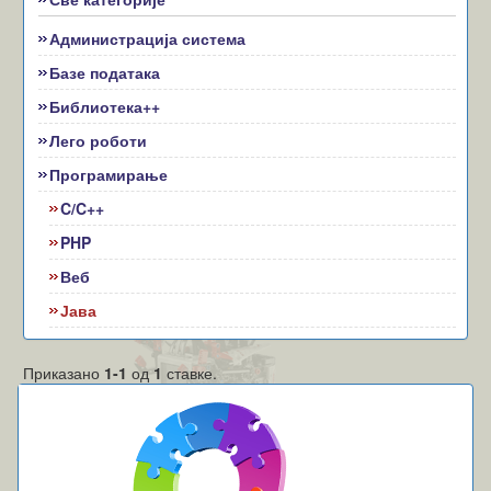
Администрација система
Базе података
Библиотека++
Лего роботи
Програмирање
C/C++
PHP
Веб
Јава
Приказано
1-1
од
1
ставке.