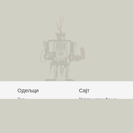
Одељци
Сајт
Зид
Услови коришћења
Питања и одговори
Постављање питања
Чланци
Писање одговора
Обавештења
Писање чланака
Гласање
Писање коментара