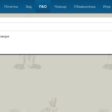
Почетна
Зид
П&О
Чланци
Обавештења
Игре
овори