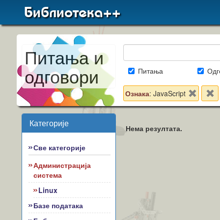
Библиотека++
Питања и
одговори
Питања
Одг
Ознака
: JavaScript
Категорије
Нема резултата.
Све категорије
Администрација
система
Linux
Базе података