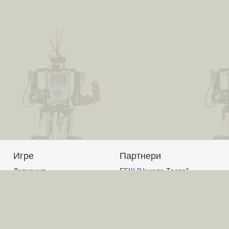
Игре
Партнери
Лавиринт
ЕГШ "Никола Тесла"
Авион
Јагодина
Корњачина графика
Гимназија Ћуприја
Графички калкулатор
Гимназија "Светозар
Слагалица
Марковић" Јагодина
Код
ОШ "Вук Караџић" Ћуприја