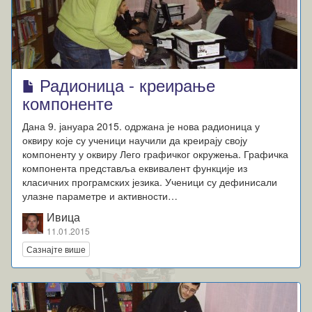
Радионица - креирање
компоненте
Дана 9. јануара 2015. одржана је нова радионица у
оквиру које су ученици научили да креирају своју
компоненту у оквиру Лего графичког окружења. Графичка
компонента представља еквивалент функције из
класичних програмских језика. Ученици су дефинисали
улазне параметре и активности…
Ивица
11.01.2015
Сазнајте више