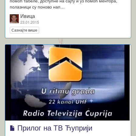
помоћ табеле, доступне на сајту и уз помоћ ментора,
полазници су поново нап…
Ивица
23.01.2015
Сазнајте више
Прилог на ТВ Ћуприји