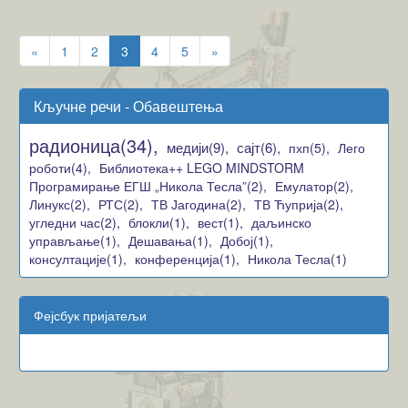
«
1
2
3
4
5
»
Кључне речи - Обавештења
радионица(34),
медији(9),
сајт(6),
пхп(5),
Лего
роботи(4),
Библиотека++ LEGO MINDSTORM
Програмирање ЕГШ „Никола Тесла”(2),
Емулатор(2),
Линукс(2),
РТС(2),
ТВ Јагодина(2),
ТВ Ћуприја(2),
угледни час(2),
блокли(1),
вест(1),
даљинско
управљање(1),
Дешавања(1),
Добој(1),
консултације(1),
конференција(1),
Никола Тесла(1)
Фејсбук пријатељи