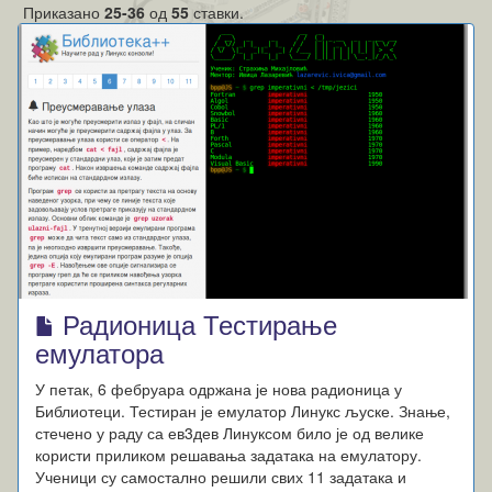
Приказано
25-36
од
55
ставки.
Радионица Тестирање
емулатора
У петак, 6 фебруара одржана је нова радионица у
Библиотеци. Тестиран је емулатор Линукс љуске. Знање,
стечено у раду са ев3дев Линуксом било је од велике
користи приликом решавања задатака на емулатору.
Ученици су самостално решили свих 11 задатака и