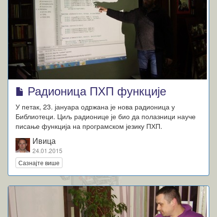
Радионица ПХП функције
У петак, 23. јануара одржана је нова радионица у
Библиотеци. Циљ радионице је био да полазници науче
писање функција на програмском језику ПХП.
Ивица
24.01.2015
Сазнајте више