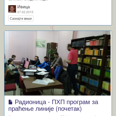
Ивица
07.02.2015
Сазнајте више
Радионица - ПХП програм за
праћење линије (почетак)