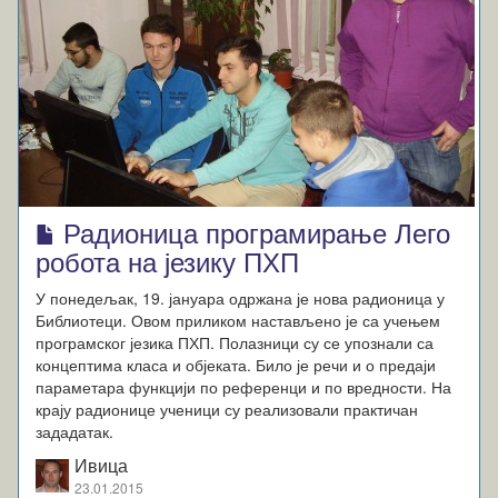
Радионица програмирање Лего
робота на језику ПХП
У понедељак, 19. јануара одржана је нова радионица у
Библиотеци. Овом приликом настављено је са учењем
програмског језика ПХП. Полазници су се упознали са
концептима класа и објеката. Било је речи и о предаји
параметара функцији по референци и по вредности. На
крају радионице ученици су реализовали практичан
зададатак.
Ивица
23.01.2015