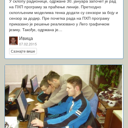
У склопу радионице, одржане 30. јануара започет је рад
на ПХП програму за праћење линије. Претходно
склопљеним моделима тенка додати су сензори за боју и
сензор за додир. Пре почетка рада на ПХП програму
приказано је решење реализовано у Лего графичком
језику. Такође, одржана је…
Ивица
07.02.2015
Сазнајте више