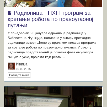
Радионица - ПХП програм за
кретање робота по правоугаоној
путањи
У понедељак, 26 јануара одржана је радионица у
Библиотеци. Функције, написане у оквиру претходне
радионице искоришћене су приликом писања програма
за кретање робота по правоугаоној путањи. У склопу
радионице представљенa је почетна фаза емулатора
Линукс љуске, пројекта који реали…
Ивица
07.02.2015
Сазнајте више