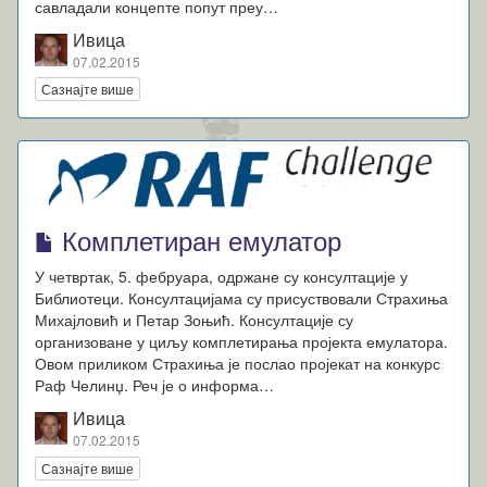
савладали концепте попут преу…
Ивица
07.02.2015
Сазнајте више
Комплетиран емулатор
У четвртак, 5. фебруара, одржане су консултације у
Библиотеци. Консултацијама су присуствовали Страхиња
Михајловић и Петар Зоњић. Консултације су
организоване у циљу комплетирања пројекта емулатора.
Овом приликом Страхиња је послао пројекат на конкурс
Раф Челинџ. Реч је о информа…
Ивица
07.02.2015
Сазнајте више