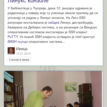
У Библиотеци у Ћуприји, дана 12. јануара одржана је
радионица у оквиру које су ученици имали прилику да се
упознају са радом у Линкус конзоли. На Лего ЕВ3
рачунаре инсталирана је
ев3дев
Линкус дистрибуција,
базирана на Дебијан систему, а на рачунаре са Виндоус
оперативним системом инсталиран је SSH клијент
PuTTY
. Уз помоћ SSH клијента остварен је
root
приступ
BASH
љусци
оперативног система...
Ивица
15.01.2015
Сазнајте више