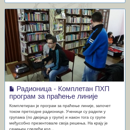
Радионица - Комплетан ПХП
програм за праћење линије
Комплетиран је програм за праћење линије, започет
током претходне радионице. Ученици су радили у
групама (по двојица у групи) и након тога су групе
међусобно презентовале своја решења. На крају је
сачињен следећи код...