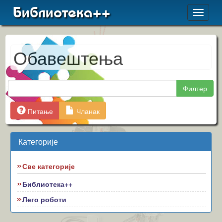
Библиотека++
Toggle
navigat
Обавештења
Филтер
Питање
Чланак
Категорије
Све категорије
Библиотека++
Лего роботи