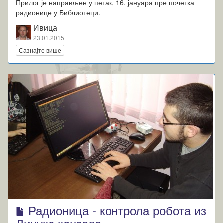
Прилог је направљен у петак, 16. јануара пре почетка
радионице у Библиотеци.
Ивица
23.01.2015
Сазнајте више
Радионица - контрола робота из
Линукс конзоле