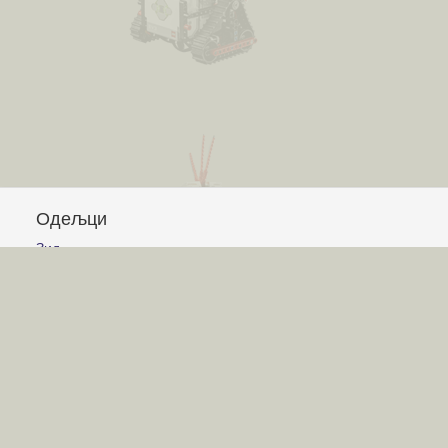
Одељци
Зид
Питања и одговори
Чланци
Обавештења
Сајт
Услови коришћења
Постављање питања
Писање одговора
Писање чланака
Гласање