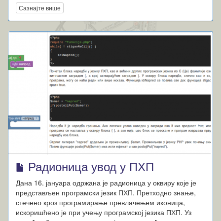
Сазнајте више
Радионица увод у ПХП
Дана 16. јануара одржана је радионица у оквиру које је
представљен програмски језик ПХП. Претходно знање,
стечено кроз програмирање превлачењем иконица,
искоришћено је при учењу програмској језика ПХП. Уз