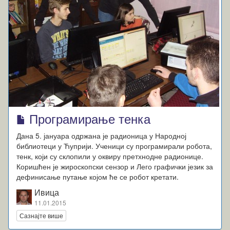
Програмирање тенка
Дана 5. јануара одржана је радионица у Народној
библиотеци у Ћуприји. Ученици су програмирали робота,
тенк, који су склопили у оквиру претхнодне радионице.
Коришћен је жироскопски сензор и Лего графички језик за
дефинисање путање којом ће се робот кретати.
Ивица
11.01.2015
Сазнајте више