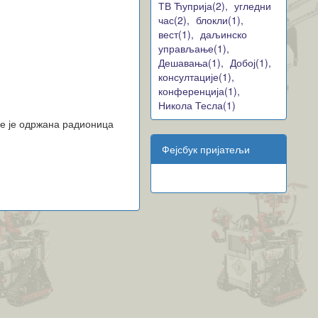
ТВ Ћуприја(2),
угледни
час(2),
блокли(1),
вест(1),
даљинско
управљање(1),
Дешавања(1),
Добој(1),
консултације(1),
конференција(1),
Никола Тесла(1)
не је одржана радионица
Фејсбук пријатељи