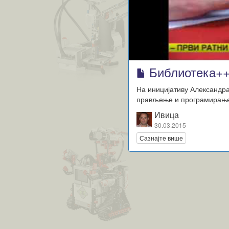
Библиотека++
На иницијативу Александра
прављење и програмирање 
Ивица
30.03.2015
Сазнајте више