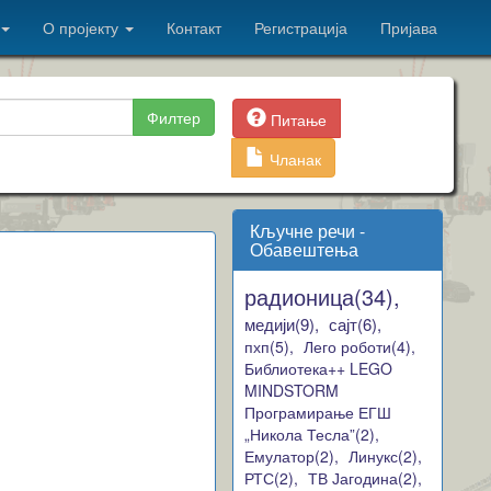
О пројекту
Контакт
Регистрација
Пријава
Филтер
Питање
Чланак
Кључне речи -
Обавештења
радионица(34),
медији(9),
сајт(6),
пхп(5),
Лего роботи(4),
Библиотека++ LEGO
MINDSTORM
Програмирање ЕГШ
„Никола Тесла”(2),
Емулатор(2),
Линукс(2),
РТС(2),
ТВ Јагодина(2),