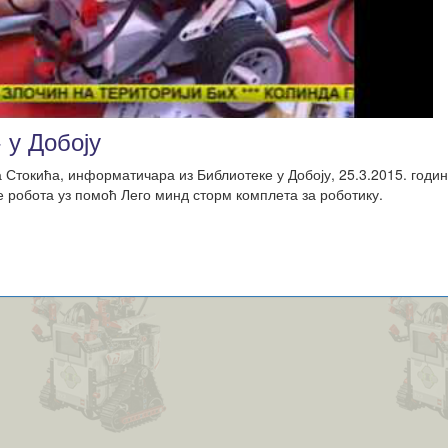
 у Добоју
 Стокића, информатичара из Библиотеке у Добоју, 25.3.2015. годи
робота уз помоћ Лего минд сторм комплета за роботику.