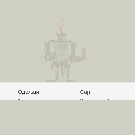
Одељци
Сајт
Зид
Услови коришћења
Питања и одговори
Постављање питања
Чланци
Писање одговора
Обавештења
Писање чланака
Гласање
Писање коментара