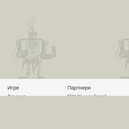
Игре
Партнери
Лавиринт
ЕГШ "Никола Тесла"
Авион
Јагодина
Корњачина графика
Гимназија Ћуприја
Графички калкулатор
Гимназија "Светозар
Слагалица
Марковић" Јагодина
Код
ОШ "Вук Караџић" Ћуприја