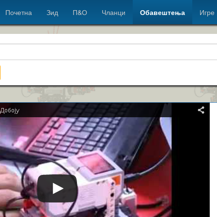
Почетна
Зид
П&О
Чланци
Обавештења
Игре