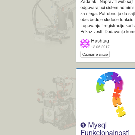
Zadatak Napraviti web sajt 
odgovarajući sistem administ
za njega. Potrebno je da saj
obezbeđuje sledeće funkcion
Logovanje i registraciju kori
Prikaz vesti Dodavanje kom
Hashtag
12.06.2017
Сазнајте више
Mysql
Funkcionalnosti