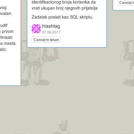
identifikacionog broja korisnika da
Сазнајт
ovog
vrati ukupan broj njegovih prijatelja
hvalan.
Zadatak poslati kao SQL skriptu.
io/rudtf
Hashtag
u prvom
07.06.2017
inisati
Сазнајте више
 na mesta
alo;