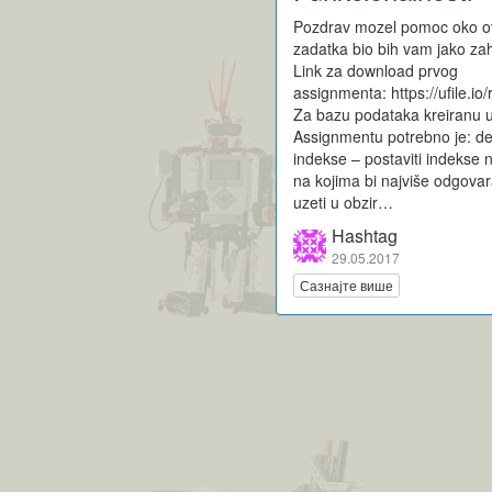
Pozdrav mozel pomoc oko 
zadatka bio bih vam jako za
Link za download prvog
assignmenta: https://ufile.
Za bazu podataka kreiranu 
Assignmentu potrebno je: def
indekse – postaviti indekse
na kojima bi najviše odgovar
uzeti u obzir…
Hashtag
29.05.2017
Сазнајте више