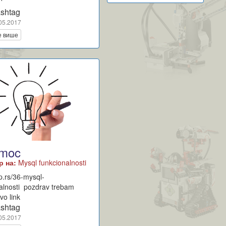
shtag
05.2017
е више
moc
р на:
Mysql funkcionalnosti
pp.rs/36-mysql-
alnosti pozdrav trebam
o link
shtag
05.2017