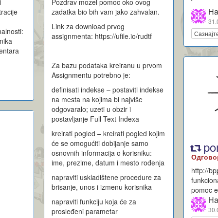
i
Pozdrav mozel pomoc oko ovog
Ha
racije
zadatka bio bih vam jako zahvalan.
t
31.
Link za download prvog
alnosti:
Сазнајт
assignmenta: https://ufile.io/rudtf
snika
entara
Za bazu podataka kreiranu u prvom
Assignmentu potrebno je:
definisati indekse – postaviti indekse
na mesta na kojima bi najviše
odgovaralo; uzeti u obzir i
postavljanje Full Text Indexa
kreirati pogled – kreirati pogled kojim
po
će se omogućiti dobijanje samo
osnovnih informacija o korisniku:
Одгово
ime, prezime, datum i mesto rođenja
http://b
napraviti uskladištene procedure za
funkcion
brisanje, unos i izmenu korisnika
pomoc ev
Ha
napraviti funkciju koja će za
30.
prosleđeni parametar