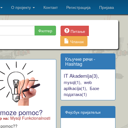
О пројекту
Контакт
Регистрација
Пријава
Филтер
Питање
Чланак
Кључне речи -
Hashtag
IT Akademija(3),
mysql(1),
web
aplikacija(1),
Базе
података(1)
l moze pomoc?
Фејсбук пријатељи
р на:
Mysql Funkcionalnosti
e pomoc??