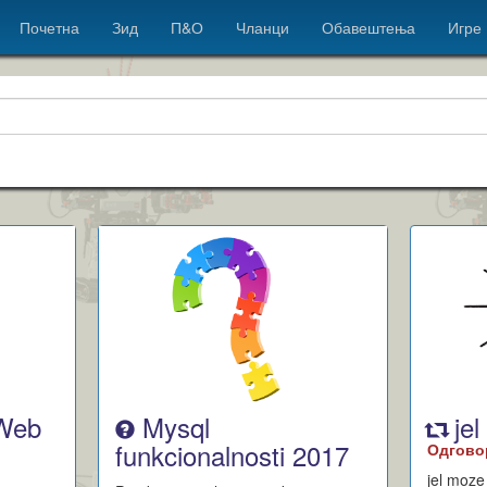
Почетна
Зид
П&О
Чланци
Обавештења
Игре
 Web
Mysql
je
funkcionalnosti 2017
Одгово
jel moz