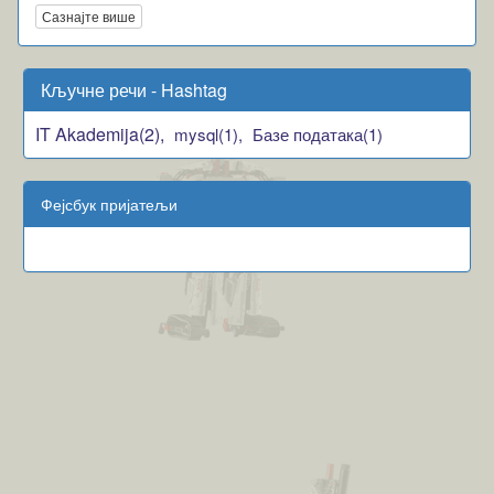
Сазнајте више
Кључне речи - Hashtag
IT Akademija(2),
mysql(1),
Базе података(1)
Фејсбук пријатељи