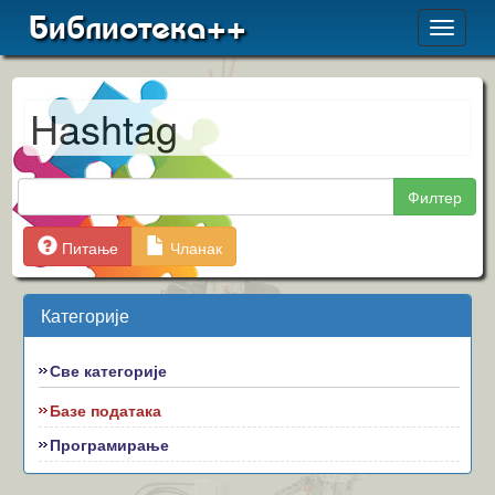
Библиотека++
Toggle
navigat
Hashtag
Филтер
Питање
Чланак
Категорије
Све категорије
Базе података
Програмирање