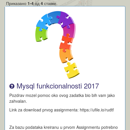
Приказано
1-4
од
4
ставке.
Mysql funkcionalnosti 2017
Pozdrav mozel pomoc oko ovog zadatka bio bih vam jako
zahvalan.
Link za download prvog assignmenta: https://ufile.io/rudtf
Za bazu podataka kreiranu u prvom Assignmentu potrebno