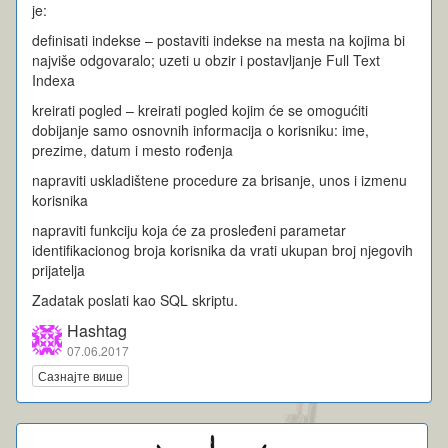
je:
definisati indekse – postaviti indekse na mesta na kojima bi
najviše odgovaralo; uzeti u obzir i postavljanje Full Text
Indexa
kreirati pogled – kreirati pogled kojim će se omogućiti
dobijanje samo osnovnih informacija o korisniku: ime,
prezime, datum i mesto rođenja
napraviti uskladištene procedure za brisanje, unos i izmenu
korisnika
napraviti funkciju koja će za prosleđeni parametar
identifikacionog broja korisnika da vrati ukupan broj njegovih
prijatelja
Zadatak poslati kao SQL skriptu.
Hashtag
07.06.2017
Сазнајте више