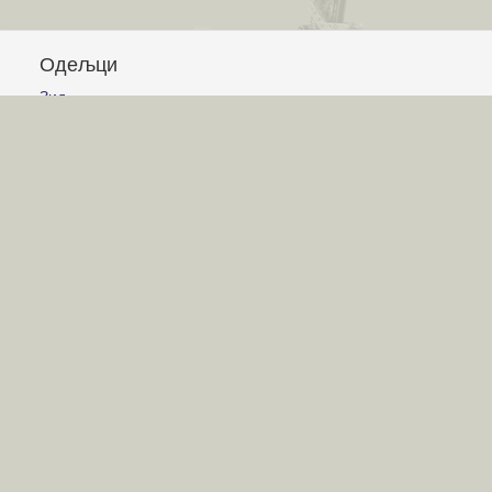
Одељци
Зид
Питања и одговори
Чланци
Обавештења
Сајт
Услови коришћења
Постављање питања
Писање одговора
Писање чланака
Гласање
Писање коментара
Игре
Лавиринт
Авион
Корњачина графика
Графички калкулатор
Слагалица