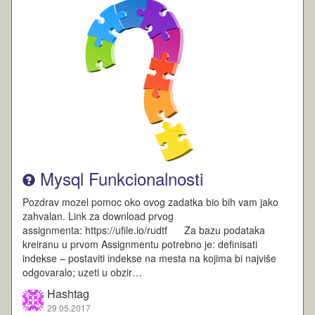
Mysql Funkcionalnosti
Pozdrav mozel pomoc oko ovog zadatka bio bih vam jako
zahvalan. Link za download prvog
assignmenta: https://ufile.io/rudtf Za bazu podataka
kreiranu u prvom Assignmentu potrebno je: definisati
indekse – postaviti indekse na mesta na kojima bi najviše
odgovaralo; uzeti u obzir…
Hashtag
29.05.2017