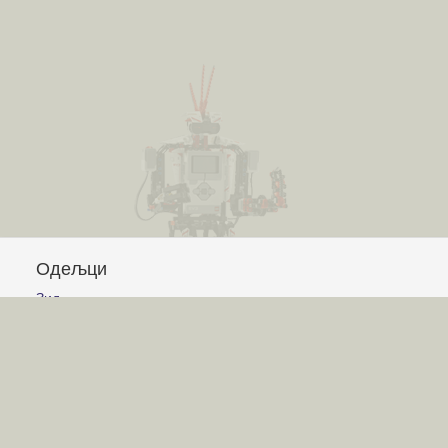
Одељци
Зид
Питања и одговори
Чланци
Обавештења
Сајт
Услови коришћења
Постављање питања