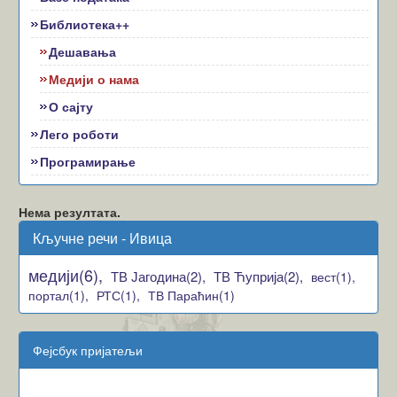
Библиотека++
Дешавања
Медији о нама
О сајту
Лего роботи
Програмирање
Нема резултата.
Кључне речи - Ивица
медији(6),
ТВ Јагодина(2),
ТВ Ћуприја(2),
вест(1),
портал(1),
РТС(1),
ТВ Параћин(1)
Фејсбук пријатељи