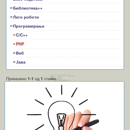
Библиотека++
Лего роботи
Програмирање
C/C++
PHP
Веб
Јава
Приказано
1-1
од
1
ставке.