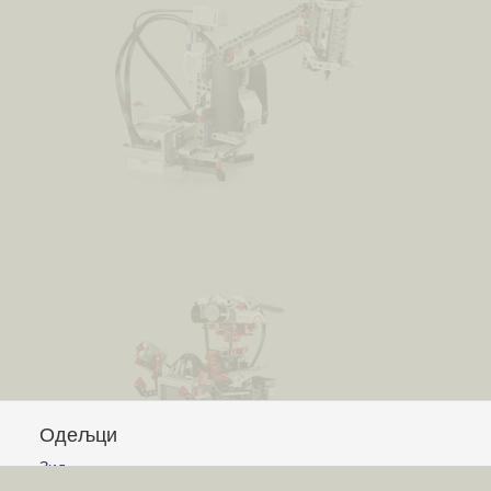
Одељци
Зид
Питања и одговори