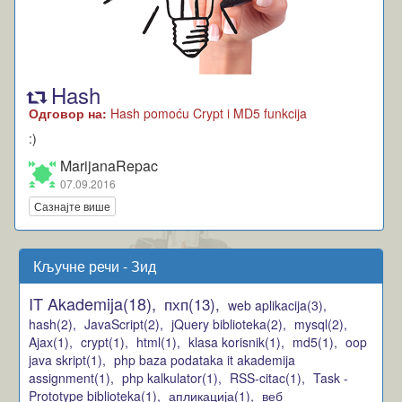
Hash
Одговор на:
Hash pomoću Crypt i MD5 funkcija
:)
MarijanaRepac
07.09.2016
Сазнајте више
Кључне речи - Зид
IT Akademija(18),
пхп(13),
web aplikacija(3),
hash(2),
JavaScript(2),
jQuery biblioteka(2),
mysql(2),
Ajax(1),
crypt(1),
html(1),
klasa korisnik(1),
md5(1),
oop
java skript(1),
php baza podataka it akademija
assignment(1),
php kalkulator(1),
RSS-citac(1),
Task -
Prototype biblioteka(1),
апликација(1),
веб