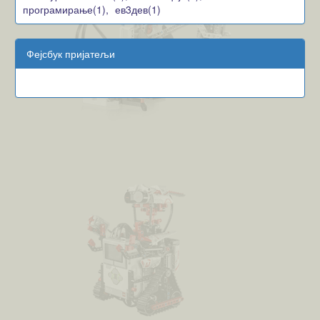
програмирање(1),
ев3дев(1)
Фејсбук пријатељи